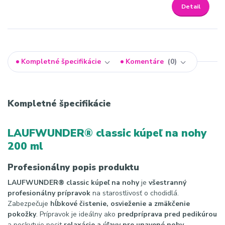
Detail
Kompletné špecifikácie
Komentáre
0
Kompletné špecifikácie
LAUFWUNDER® classic kúpeľ na nohy
200 ml
Profesionálny popis produktu
LAUFWUNDER® classic kúpeľ na nohy
je
všestranný
profesionálny prípravok
na starostlivosť o chodidlá.
Zabezpečuje
hĺbkové čistenie, osvieženie a zmäkčenie
pokožky
. Prípravok je ideálny ako
predpríprava pred pedikúrou
a poskytuje pocit
relaxácie a úľavy pre unavené nohy
.