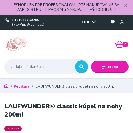
ESHOP LEN PRE PROFESIONÁLOV - PRE NAKUPOVANIE SA
ZAREGISTRUJTE PROSÍM a NAKUPUJTE VÝHODNEJŠIE !
+421948050205
EUR
(Po-Pia, 8-16 hod.)
0
Menu
Pedikúra
LAUFWUNDER® classic kúpeľ na nohy 200ml
LAUFWUNDER® classic kúpeľ na nohy
200ml
Novinka