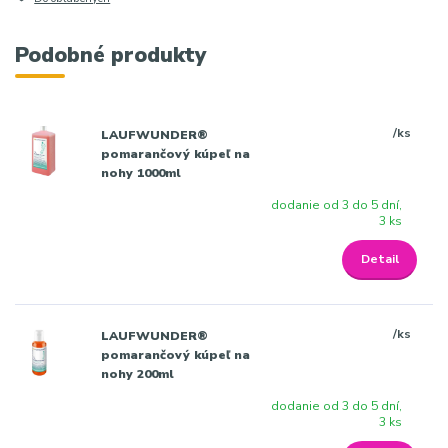
Podobné produkty
/
ks
LAUFWUNDER®
pomarančový kúpeľ na
nohy 1000ml
dodanie od 3 do 5 dní,
3 ks
Detail
/
ks
LAUFWUNDER®
pomarančový kúpeľ na
nohy 200ml
dodanie od 3 do 5 dní,
3 ks