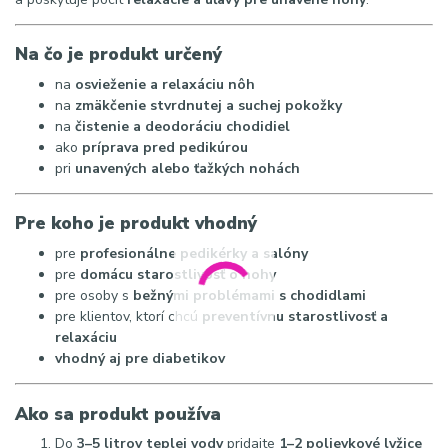
Na čo je produkt určený
na
osvieženie a relaxáciu nôh
na
zmäkčenie stvrdnutej a suchej pokožky
na
čistenie a deodoráciu chodidiel
ako
príprava pred pedikúrou
pri
unavených alebo ťažkých nohách
Pre koho je produkt vhodný
pre
profesionálne pedikérky a salóny
pre
domácu starostlivosť o nohy
pre osoby s
bežnými problémami s chodidlami
pre klientov, ktorí chcú
preventívnu starostlivosť a
relaxáciu
vhodný aj pre diabetikov
Ako sa produkt používa
Do
3–5 litrov teplej vody
pridajte
1–2 polievkové lyžice