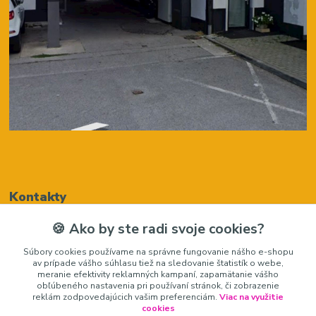
Kontakty
🍪 Ako by ste radi svoje cookies?
Renáta Harenčáková
Súbory cookies používame na správne fungovanie nášho e-shopu
+421948050205
av prípade vášho súhlasu tiež na sledovanie štatistík o webe,
(Po-Pia, 8-16 hod.)
meranie efektivity reklamných kampaní, zapamätanie vášho
obľúbeného nastavenia pri používaní stránok, či zobrazenie
zariadeniedosalonu@gmail.com
reklám zodpovedajúcich vašim preferenciám.
Viac na využitie
cookies