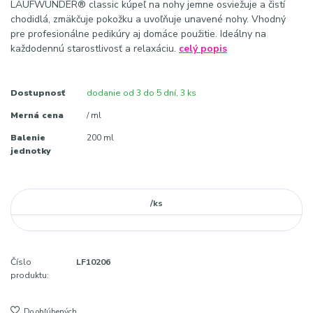
LAUFWUNDER® classic kúpeľ na nohy jemne osviežuje a čistí
chodidlá, zmäkčuje pokožku a uvoľňuje unavené nohy. Vhodný
pre profesionálne pedikúry aj domáce použitie. Ideálny na
každodennú starostlivosť a relaxáciu.
celý popis
Dostupnosť
dodanie od 3 do 5 dní, 3 ks
Merná cena
/ ml
Balenie
200 ml
jednotky
/
ks
Číslo
LF10206
produktu:
Do obľúbených