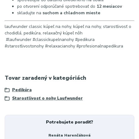
po otvorení odporúčané spotrebovať do
12 mesiacov
skladujte na
suchom a chladnom mieste
laufwunder classic kúpeľ na nohy, kúpeľ na nohy, starostlivosť o
chodidlá, pedikúra, relaxačný kúpeľ nôh
#laufwunder #classickupelnanohy #pedikura
#starostlivostonohy #relaxacianohy #profesionalnapedikura
Tovar zaradený v kategóriách
Pedikúra
Starostlivosť o nohy Laufwunder
Potrebujete poradiť?
Renáta Harenčáková