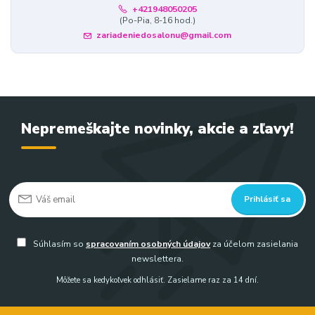
+421948050205
(Po-Pia, 8-16 hod.)
zariadeniedosalonu@gmail.com
Nepremeškajte novinky, akcie a zľavy!
Prihlásiť sa
Súhlasím so
spracovaním osobných údajov
za účelom zasielania
newslettera.
Môžete sa kedykoľvek odhlásiť. Zasielame raz za 14 dní.