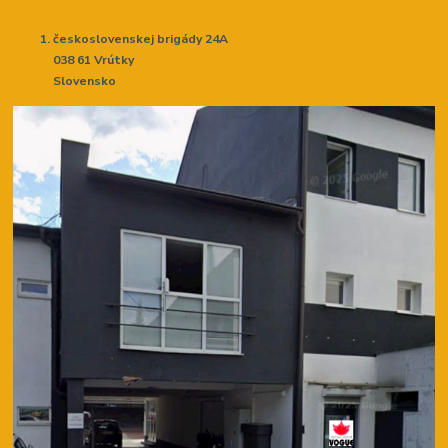
československej brigády 24A
038 61 Vrútky
Slovensko