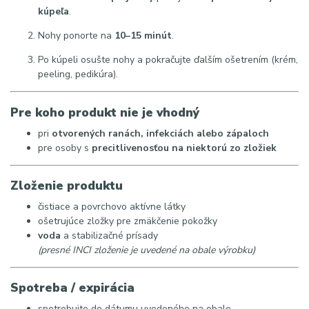
kúpeľa
.
Nohy ponorte na
10–15 minút
.
Po kúpeli osušte nohy a pokračujte ďalším ošetrením (krém,
peeling, pedikúra).
Pre koho produkt nie je vhodný
pri
otvorených ranách, infekciách alebo zápaloch
pre osoby s
precitlivenosťou na niektorú zo zložiek
Zloženie produktu
čistiace a povrchovo aktívne látky
ošetrujúce zložky pre zmäkčenie pokožky
voda
a stabilizačné prísady
(presné INCI zloženie je uvedené na obale výrobku)
Spotreba / expirácia
spotrebujte do dátumu uvedeného na obale