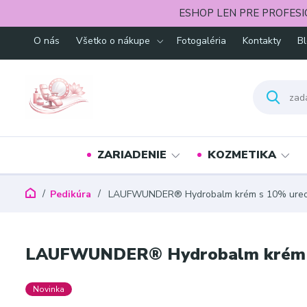
ESHOP LEN PRE PROFESI
O nás
Všetko o nákupe
Fotogaléria
Kontakty
B
ZARIADENIE
KOZMETIKA
Pedikúra
LAUFWUNDER® Hydrobalm krém s 10% ureo
LAUFWUNDER® Hydrobalm krém s
Novinka