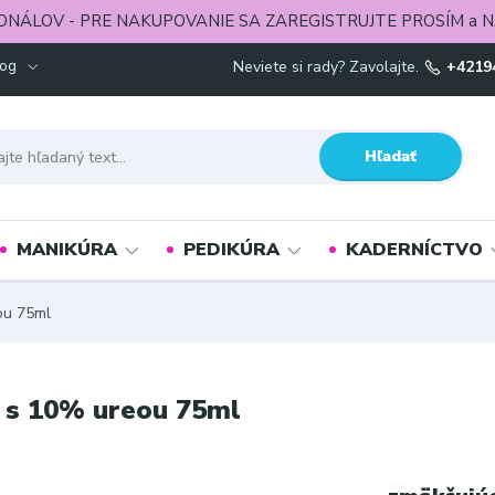
ONÁLOV - PRE NAKUPOVANIE SA ZAREGISTRUJTE PROSÍM a N
log
Neviete si rady? Zavolajte.
+4219
Hľadať
MANIKÚRA
PEDIKÚRA
KADERNÍCTVO
u 75ml
 10% ureou 75ml