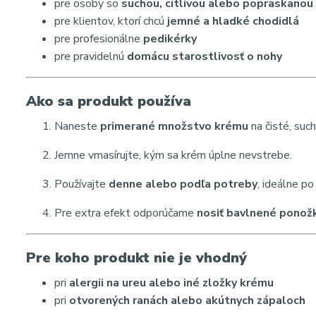
pre osoby so
suchou, citlivou alebo popraskano
pre klientov, ktorí chcú
jemné a hladké chodidlá
pre profesionálne
pedikérky
pre pravidelnú
domácu starostlivosť o nohy
Ako sa produkt používa
Naneste
primerané množstvo krému
na čisté, such
Jemne vmasírujte, kým sa krém úplne nevstrebe.
Používajte
denne alebo podľa potreby
, ideálne p
Pre extra efekt odporúčame
nosiť bavlnené ponož
Pre koho produkt nie je vhodný
pri
alergii na ureu alebo iné zložky krému
pri
otvorených ranách alebo akútnych zápaloch