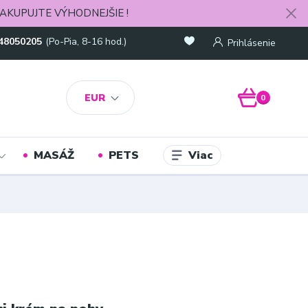
AKUPUJTE VÝHODNEJŠIE !
48050205
(Po-Pia, 8-16 hod.)
Prihlásenie
EUR
0
Viac
MASÁŽ
PETS