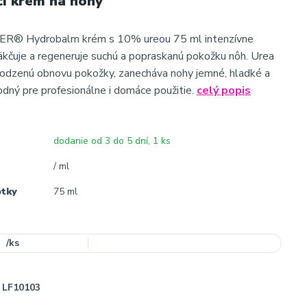
i krém na nohy
 Hydrobalm krém s 10% ureou 75 ml intenzívne
äkčuje a regeneruje suchú a popraskanú pokožku nôh. Urea
rodzenú obnovu pokožky, zanecháva nohy jemné, hladké a
dný pre profesionálne i domáce použitie.
celý popis
dodanie od 3 do 5 dní, 1 ks
/ ml
otky
75 ml
/
ks
LF10103