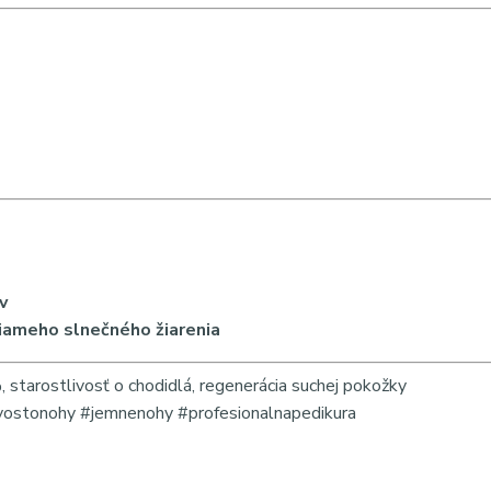
v
iameho slnečného žiarenia
starostlivosť o chodidlá, regenerácia suchej pokožky
vostonohy #jemnenohy #profesionalnapedikura