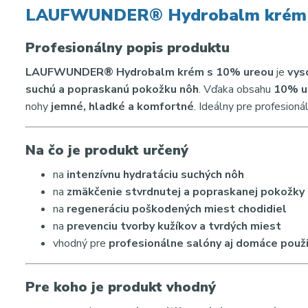
LAUFWUNDER® Hydrobalm krém s
Profesionálny popis produktu
LAUFWUNDER® Hydrobalm krém s 10% ureou
je
vys
suchú a popraskanú pokožku nôh
. Vďaka obsahu
10% u
nohy
jemné, hladké a komfortné
. Ideálny pre profesioná
Na čo je produkt určený
na
intenzívnu hydratáciu suchých nôh
na
zmäkčenie stvrdnutej a popraskanej pokožky
na
regeneráciu poškodených miest chodidiel
na
prevenciu tvorby kužíkov a tvrdých miest
vhodný pre
profesionálne salóny aj domáce použi
Pre koho je produkt vhodný