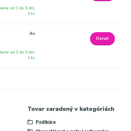
anie od 3 do 5 dní,
3 ks
/
ks
Detail
anie od 3 do 5 dní,
3 ks
Tovar zaradený v kategóriách
Pedikúra