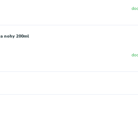
dod
a nohy 200ml
dod