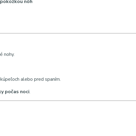
u pokožkou nôh
é nohy.
o kúpeľoch alebo pred spaním.
ky počas noci
.