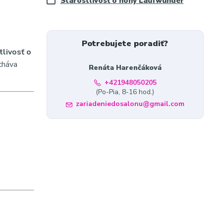
Starostlivosť o nohy Laufwunder
Potrebujete poradiť?
tlivosť o
cháva
Renáta Harenčáková
+421948050205
(Po-Pia, 8-16 hod.)
zariadeniedosalonu@gmail.com