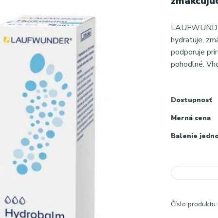
zmäkčujúc
LAUFWUNDER®
hydratuje, zm
podporuje pri
pohodlné. Vho
Dostupnosť
Merná cena
Balenie jedn
Číslo produktu: