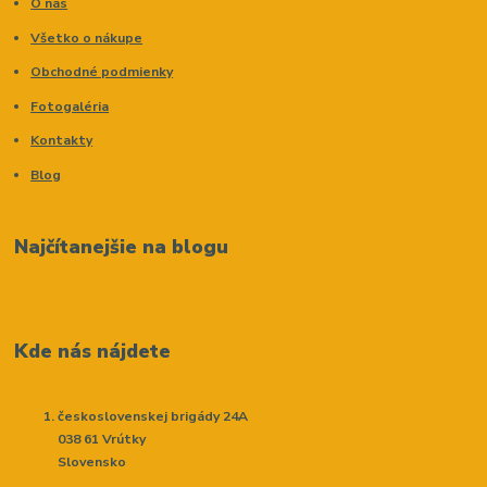
O nás
Všetko o nákupe
Obchodné podmienky
Fotogaléria
Kontakty
Blog
Najčítanejšie na blogu
Kde nás nájdete
československej brigády 24A
038 61 Vrútky
Slovensko