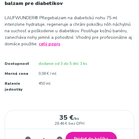
balzam pre diabetikov
LAUFWUNDER® Pflegebalzam na diabetickú nohu 75 ml
intenzívne hydratuje, regeneruje a chráni pokožku nôh náchylnú
na suchosť a poškodenie u diabetikov. Posilňuje kožnú bariéru,
zanecháva nohy jemné a pohodlné. Vhodný pre profesionálne aj
domáce použitie.
celý popis
Dostupnosť
dodanie od 3 do 5 dní, 3 ks
Merná cena
0,08 € / ml
Balenie
450 ml
jednotky
35 €
/
ks
28,46 €
bez DPH
Pridať do košíka