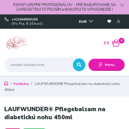
ESHOP LEN PRE PROFESIONÁLOV - PRE NAKUPOVANIE SA
ZAREGISTRUJTE PROSÍM a NAKUPUJTE VÝHODNEJŠIE !
+421948050205
EUR
(Po-Pia, 8-16 hod.)
0
0 €
Menu
Pedikúra
LAUFWUNDER® Pflegebalzam na diabetickú nohu
450ml
LAUFWUNDER® Pflegebalzam na
diabetickú nohu 450ml