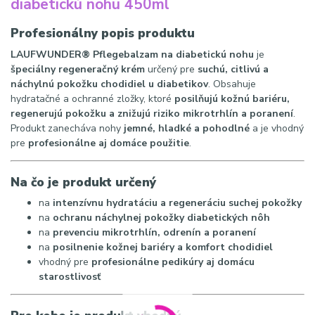
diabetickú nohu 450ml
Profesionálny popis produktu
LAUFWUNDER® Pflegebalzam na diabetickú nohu
je
špeciálny regeneračný krém
určený pre
suchú, citlivú a
náchylnú pokožku chodidiel u diabetikov
. Obsahuje
hydratačné a ochranné zložky, ktoré
posilňujú kožnú bariéru,
regenerujú pokožku a znižujú riziko mikrotrhlín a poranení
.
Produkt zanecháva nohy
jemné, hladké a pohodlné
a je vhodný
pre
profesionálne aj domáce použitie
.
Na čo je produkt určený
na
intenzívnu hydratáciu a regeneráciu suchej pokožky
na
ochranu náchylnej pokožky diabetických nôh
na
prevenciu mikrotrhlín, odrenín a poranení
na
posilnenie kožnej bariéry a komfort chodidiel
vhodný pre
profesionálne pedikúry aj domácu
starostlivosť