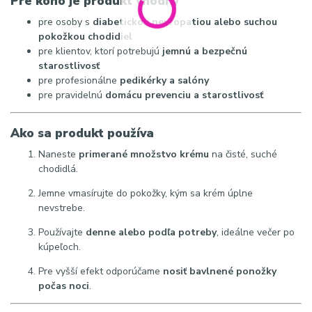
Pre koho je produkt vhodný
pre osoby s
diabetickou neuropatiou alebo suchou
pokožkou chodidiel
pre klientov, ktorí potrebujú
jemnú a bezpečnú
starostlivosť
pre profesionálne
pedikérky a salóny
pre pravidelnú
domácu prevenciu a starostlivosť
Ako sa produkt používa
Naneste
primerané množstvo krému
na čisté, suché
chodidlá.
Jemne vmasírujte do pokožky, kým sa krém úplne
nevstrebe.
Používajte
denne alebo podľa potreby
, ideálne večer po
kúpeľoch.
Pre vyšší efekt odporúčame
nosiť bavlnené ponožky
počas noci
.