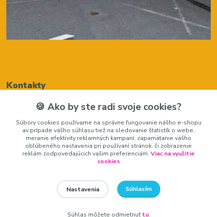
Kontakty
🍪 Ako by ste radi svoje cookies?
Renáta Harenčáková
Súbory cookies používame na správne fungovanie nášho e-shopu
+421948050205
av prípade vášho súhlasu tiež na sledovanie štatistík o webe,
(Po-Pia, 8-16 hod.)
meranie efektivity reklamných kampaní, zapamätanie vášho
obľúbeného nastavenia pri používaní stránok, či zobrazenie
zariadeniedosalonu@gmail.com
reklám zodpovedajúcich vašim preferenciám.
Viac na využitie
cookies
Súhlasím
Nastavenia
zariadeniedosalonu.sk
Súhlas môžete odmietnuť
tu
.