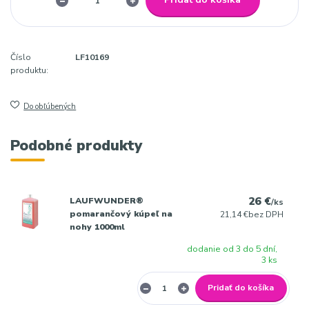
Číslo
LF10169
produktu:
Do obľúbených
Podobné produkty
26 €
LAUFWUNDER®
/
ks
pomarančový kúpeľ na
21,14 €
bez DPH
nohy 1000ml
dodanie od 3 do 5 dní,
3 ks
Pridať do košíka