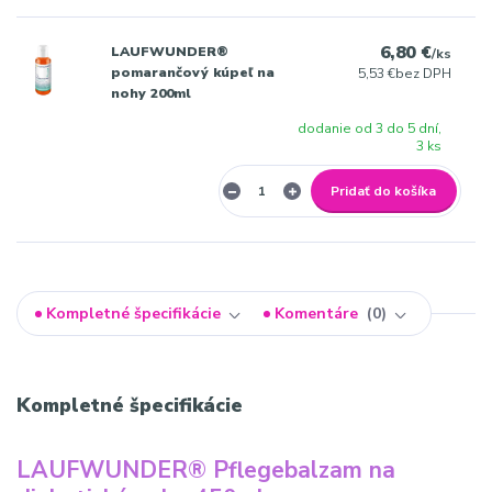
6,80 €
LAUFWUNDER®
/
ks
pomarančový kúpeľ na
5,53 €
bez DPH
nohy 200ml
dodanie od 3 do 5 dní,
3 ks
Pridať do košíka
Kompletné špecifikácie
Komentáre
0
Kompletné špecifikácie
LAUFWUNDER® Pflegebalzam na