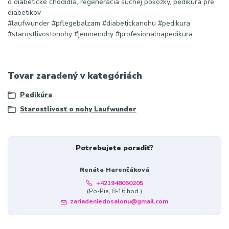
o diabetické chodidlá, regenerácia suchej pokožky, pedikúra pre
diabetikov
#laufwunder #pflegebalzam #diabetickanohu #pedikura
#starostlivostonohy #jemnenohy #profesionalnapedikura
Tovar zaradený v kategóriách
Pedikúra
Starostlivosť o nohy Laufwunder
Potrebujete poradiť?
Renáta Harenčáková
+421948050205
(Po-Pia, 8-16 hod.)
zariadeniedosalonu@gmail.com