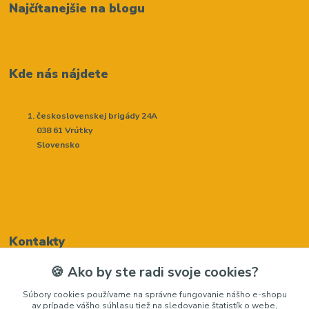
Najčítanejšie na blogu
Kde nás nájdete
československej brigády 24A
038 61 Vrútky
Slovensko
Kontakty
🍪 Ako by ste radi svoje cookies?
Renáta Harenčáková
Súbory cookies používame na správne fungovanie nášho e-shopu
+421948050205
av prípade vášho súhlasu tiež na sledovanie štatistík o webe,