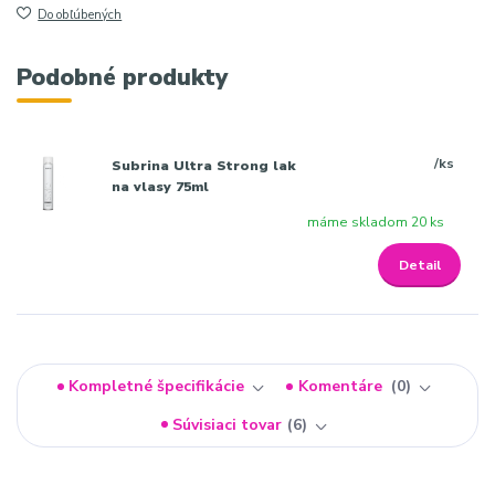
Do obľúbených
Podobné produkty
/
ks
Subrina Ultra Strong lak
na vlasy 75ml
máme skladom 20 ks
Detail
Kompletné špecifikácie
Komentáre
0
Súvisiaci tovar
6