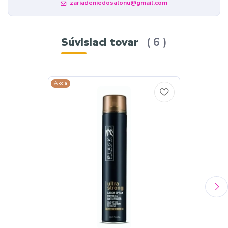
zariadeniedosalonu@gmail.com
Súvisiaci tovar
6
Akcia
Akcia