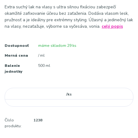
Extra suchý lak na vlasy s ultra silnou fixáciou zabezpečí
okamžité zafixovanie účesu bez zaťaženia. Dodáva vlasom lesk,
pružnosť a je ideálny pre extrémny styling. Úžasný a jedinečný lak
na vlasy, nezaťažuje, výborne sa vyčesáva, vonia.
celý popis
Dostupnosť
máme skladom 29 ks
Merná cena
/ ml
Balenie
500 ml
jednotky
/
ks
Číslo
1238
produktu: