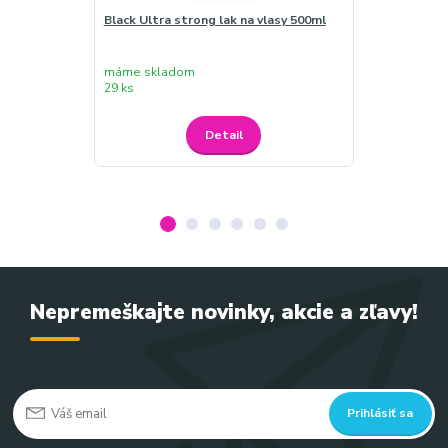
Black Ultra strong lak na vlasy 500ml
Black Ultra st
máme skladom
máme sklado
29 ks
29 ks
Detail
Nepremeškajte novinky, akcie a zľavy!
Prihlásiť sa