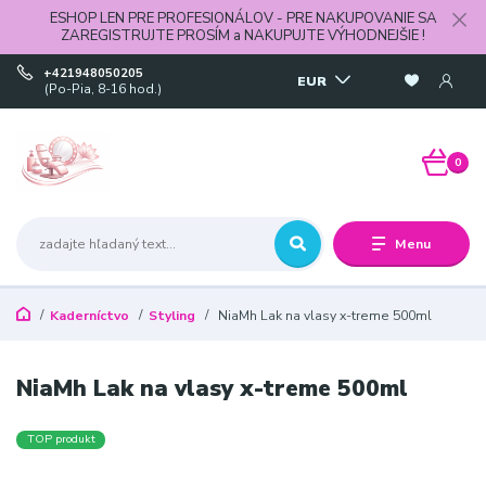
ESHOP LEN PRE PROFESIONÁLOV - PRE NAKUPOVANIE SA
ZAREGISTRUJTE PROSÍM a NAKUPUJTE VÝHODNEJŠIE !
+421948050205
EUR
(Po-Pia, 8-16 hod.)
0
Menu
Kaderníctvo
Styling
NiaMh Lak na vlasy x-treme 500ml
NiaMh Lak na vlasy x-treme 500ml
TOP produkt