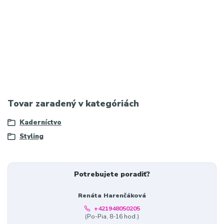
vlasy kolagén elastín
Najvyhľadávanejšie výrazy na Google: silný lak na vlasy, najlepší
lak na vlasy, extra dry lak na vlasy, profesionálny lak na vlasy, lak
na extrémne účesy
Tovar zaradený v kategóriách
Kaderníctvo
Styling
Potrebujete poradiť?
Renáta Harenčáková
+421948050205
(Po-Pia, 8-16 hod.)