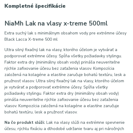
Kompletné špecifikácie
NiaMh Lak na vlasy x-treme 500ml
Extra suchý lak s minimálnym obsahom vody pre extrémne účesy
Black Lacca X-treme 500 ml
Ultra silný fixačný lak na vlasy, ktorého účelom je vytvárať a
podporovať extrémne účesy. Spĺňa všetky požiadavky stylingu.
Faktor extra dry (minimálny obsah vody) prináša neuveriteľne
rýchle zafixovanie účesu bez zaťaženia vlasov. Kompozícia
založená na kolagéne a elastíne zaručuje bohatú textúru, lesk a
pružnosť vlasov. Ultra silný fixačný lak na vlasy, ktorého účelom
je vytvárať a podporovať extrémne účesy. Spĺňa všetky
požiadavky stylingu. Faktor extra dry (minimálny obsah vody)
prináša neuveriteľne rýchle zafixovanie účesu bez zaťaženia
vlasov. Kompozícia založená na kolagéne a elastíne zaručuje
bohatú textúru, lesk a pružnosť vlasov.
Na čo produkt slúži:
Lak na vlasy slúži na extrémne spevnenie
účesu, rýchlu fixáciu a dlhodobé udržanie tvaru aj pri náročných