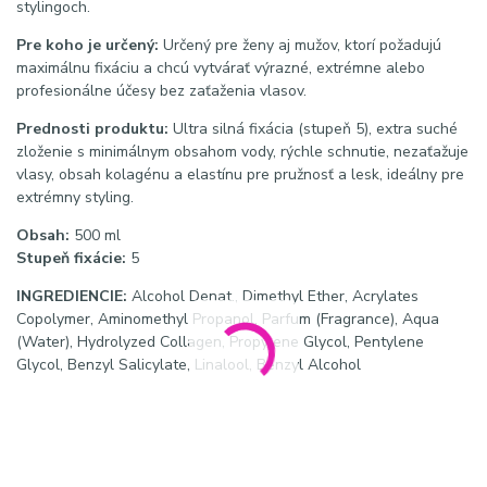
stylingoch.
Pre koho je určený:
Určený pre ženy aj mužov, ktorí požadujú
maximálnu fixáciu a chcú vytvárať výrazné, extrémne alebo
profesionálne účesy bez zaťaženia vlasov.
Prednosti produktu:
Ultra silná fixácia (stupeň 5), extra suché
zloženie s minimálnym obsahom vody, rýchle schnutie, nezaťažuje
vlasy, obsah kolagénu a elastínu pre pružnosť a lesk, ideálny pre
extrémny styling.
Obsah:
500 ml
Stupeň fixácie:
5
INGREDIENCIE:
Alcohol Denat., Dimethyl Ether, Acrylates
Copolymer, Aminomethyl Propanol, Parfum (Fragrance), Aqua
(Water), Hydrolyzed Collagen, Propylene Glycol, Pentylene
Glycol, Benzyl Salicylate, Linalool, Benzyl Alcohol
Hashtagy: #laknavlasy #extrafixacia #xtremehair #styling
#silnylak #objemvlasov #haircare #profesionalnystyle
SEO kľúčové slová: lak na vlasy extra silná fixácia, extrémny lak
na vlasy, suchý lak na vlasy, profesionálny styling lak, lak na