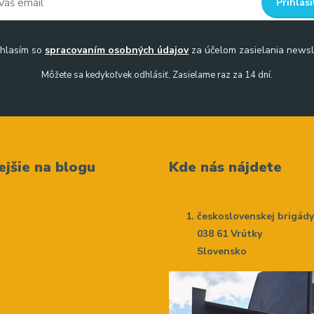
Prihlási
hlasím so
spracovaním osobných údajov
za účelom zasielania newsl
Môžete sa kedykoľvek odhlásiť. Zasielame raz za 14 dní.
ejšie na blogu
Kde nás nájdete
československej brigád
038 61 Vrútky
Slovensko