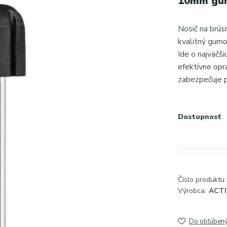
10mm gum
Nosič na brús
kvalitný gumo
Ide o najväčši
efektívne opr
zabezpečuje p
Dostupnosť
Číslo produktu:
Výrobca:
ACT
Do obľúben