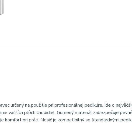
ec určený na použitie pri profesionálnej pedikúre. Ide o najväčš
vanie väčších plôch chodidiel. Gumený materiál zabezpečuje pevn
uje komfort pri práci. Nosič je kompatibilný so štandardnými pedi