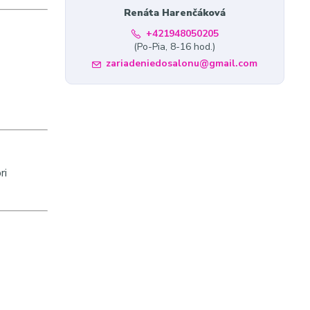
Renáta Harenčáková
+421948050205
(Po-Pia, 8-16 hod.)
zariadeniedosalonu@gmail.com
ri