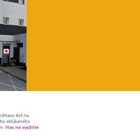
úhlasu tiež na
ášho obľúbeného
ám.
Viac na využitie