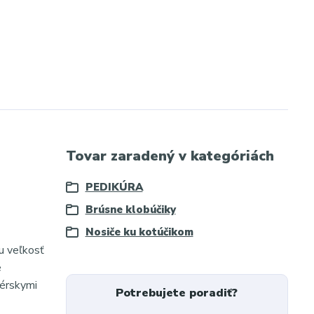
Tovar zaradený v kategóriách
PEDIKÚRA
Brúsne klobúčiky
Nosiče ku kotúčikom
iu veľkosť
é
kérskymi
Potrebujete poradiť?