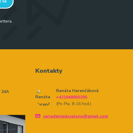
ť sa
ettera.
Kontakty
Renáta Harenčáková
y 24A
+421948050205
(Po-Pia, 8-16 hod.)
zariadeniedosalonu@gmail.com