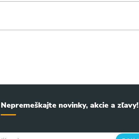
kepomocky #brusneklobuciky #podologia #salonnavybavenie
sič klobúčikov pedikúra, suchá pedikúra pomôcky, pedikérsky nos
Nepremeškajte novinky, akcie a zľavy!