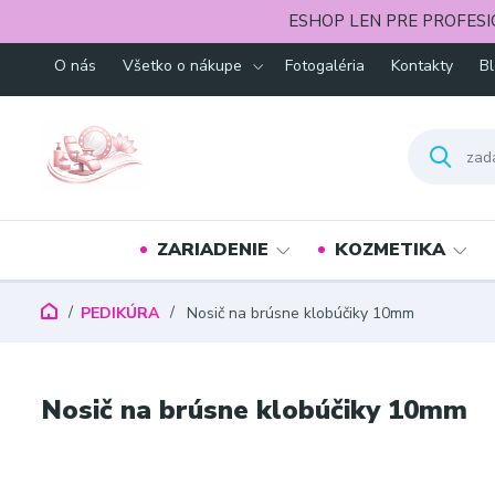
ESHOP LEN PRE PROFESI
O nás
Všetko o nákupe
Fotogaléria
Kontakty
B
ZARIADENIE
KOZMETIKA
PEDIKÚRA
Nosič na brúsne klobúčiky 10mm
Nosič na brúsne klobúčiky 10mm