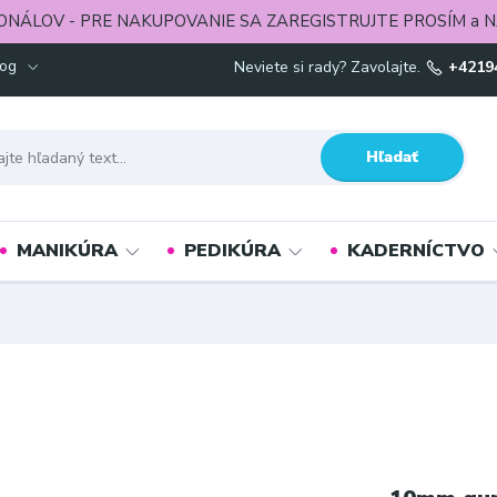
ONÁLOV - PRE NAKUPOVANIE SA ZAREGISTRUJTE PROSÍM a N
log
Neviete si rady? Zavolajte.
+4219
Hľadať
MANIKÚRA
PEDIKÚRA
KADERNÍCTVO