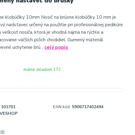
ený nástavec do brúsky
ne klobúčiky 10mm Nosič na brúsne klobúčiky 10 mm je
vý nadstavec určený na použitie pri profesionálnej pedikúre.
u veľkosť nosiča, ktorá je vhodná najmä na rýchle a
acovanie väčších plôch chodidiel. Gumený materiál
evné uchytenie brú...
celý popis
máme skladom 172
101701
EAN kód:
5906717402494
IVESHOP
ých