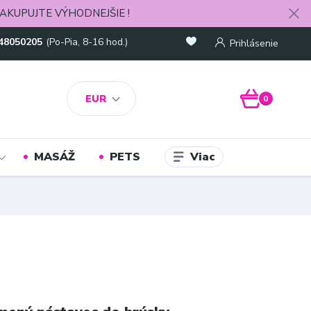
AKUPUJTE VÝHODNEJŠIE !
48050205
(Po-Pia, 8-16 hod.)
Prihlásenie
EUR
0
Viac
MASÁŽ
PETS