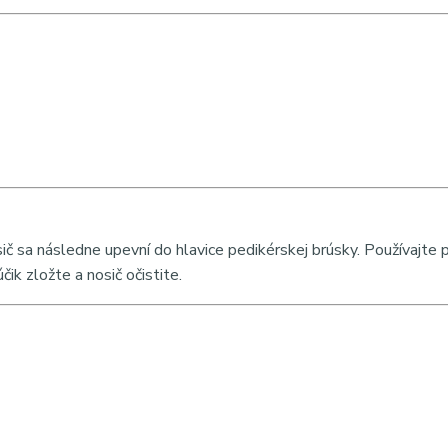
č sa následne upevní do hlavice pedikérskej brúsky. Používajte p
účik zložte a nosič očistite.