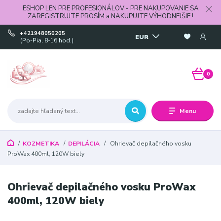
ESHOP LEN PRE PROFESIONÁLOV - PRE NAKUPOVANIE SA
ZAREGISTRUJTE PROSÍM a NAKUPUJTE VÝHODNEJŠIE !
+421948050205
EUR
(Po-Pia, 8-16 hod.)
0
Menu
KOZMETIKA
DEPILÁCIA
Ohrievač depilačného vosku
ProWax 400ml, 120W biely
Ohrievač depilačného vosku ProWax
400ml, 120W biely