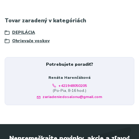
Tovar zaradený v kategóriách
DEPILÁCIA
Ohrievače voskov
Potrebujete poradiť?
Renáta Harenčáková
+421948050205
(Po-Pia, 8-16 hod.)
zariadeniedosalonu@gmail.com
Nepremeškajte novinky, akcie a zľavy!