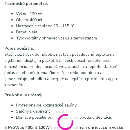
Technické parametre:
Výkon: 120 W
Objem: 400 ml
Nastavenie teploty: 25 – 135 °C
Farba: biela
Typ: digitálny ohrievač vosku s termostatom
Popis použitia:
Stačí vložiť vosk do nádoby, nastaviť požadovanú teplotu na
digitálnom displeji a počkať, kým vosk dosiahne optimálnu
konzistenciu pre depiláciu. Ohrievač udržiava teplotu stabilnú
počas celého ošetrenia, čím znižuje riziko popálenia a
zabezpečuje pohodlnú a bezpečnú depiláciu pre klienta aj pre
kozmetičku.
Pre koho je určený:
Profesionálne kozmetické salóny
Salóny s depilačnými službami
Domáce použitie pre bezpečnú a pohodlnú depiláciu
S
ProWax 400ml 120W bielym digitálnym ohrievačom vosku