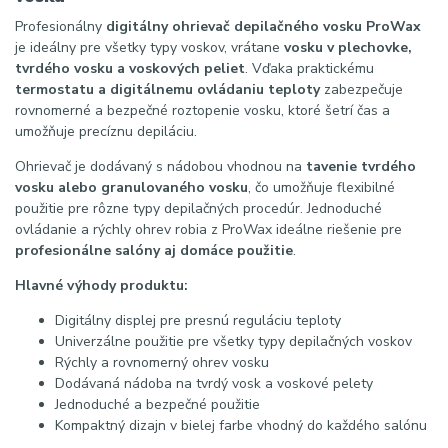
Profesionálny
digitálny ohrievač depilačného vosku ProWax
je ideálny pre všetky typy voskov, vrátane
vosku v plechovke,
tvrdého vosku a voskových peliet
. Vďaka praktickému
termostatu a digitálnemu ovládaniu teploty
zabezpečuje
rovnomerné a bezpečné roztopenie vosku, ktoré šetrí čas a
umožňuje precíznu depiláciu.
Ohrievač je dodávaný s nádobou vhodnou na
tavenie tvrdého
vosku alebo granulovaného vosku
, čo umožňuje flexibilné
použitie pre rôzne typy depilačných procedúr. Jednoduché
ovládanie a rýchly ohrev robia z ProWax ideálne riešenie pre
profesionálne salóny aj domáce použitie
.
Hlavné výhody produktu:
Digitálny displej pre presnú reguláciu teploty
Univerzálne použitie pre všetky typy depilačných voskov
Rýchly a rovnomerný ohrev vosku
Dodávaná nádoba na tvrdý vosk a voskové pelety
Jednoduché a bezpečné použitie
Kompaktný dizajn v bielej farbe vhodný do každého salónu