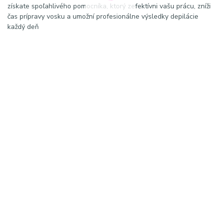
získate spoľahlivého pomocníka, ktorý zefektívni vašu prácu, zníži
čas prípravy vosku a umožní profesionálne výsledky depilácie
každý deň
ohrievač vosku ohrievač depilačného vosku ProWax ohrievač
vosku 400ml ohrievač vosku 120W ohrievač vosku biely depilácia
voskom ohrev vosku profesionálny ohrievač vosku ohrievač vosku
pre salón depilačné zariadenie depilačné príslušenstvo bezpečný
ohrievač vosku reguluje teplotu vosku ohrev depilačného vosku
NAJVIAC VYHĽADÁVANÉ VÝRAZY NA GOOGLI
ohrievač vosku 120W ohrievač depilačného vosku pre kozmetický
salón ohrievač vosku ProWax 400ml ohrievač vosku biely ohrev
vosku na depiláciu profesionálny ohrievač vosku lacný ohrievač
vosku do salónu bezpečný ohrievač vosku ohrev depilačného
vosku zariadenie ohrievač vosku s reguláciou teploty depilácia
voskom zariadenie
HASHTAGY
#ohrievačvosku #depilacia #vosk #depilačnývosk #ProWax
#waxheater #kozmetickýsalón #profesionálnyzariadenie
#beautytools #depilacnetipy #smoothskin #salonbeauty