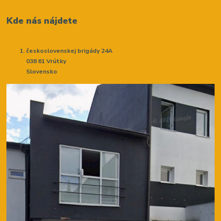
Kde nás nájdete
československej brigády 24A
038 61 Vrútky
Slovensko