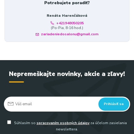
Potrebujete poradiť?
Renáta Harenčáková
+421948050205
(Po-Pia, 8-16 hod.)
zariadeniedosalonu@gmail.com
Nepremeškajte novinky, akcie a zľavy!
Prihlásiť sa
Súhlasím so
spracovaním osobných údajov
za účelom zasielania
newslettera.