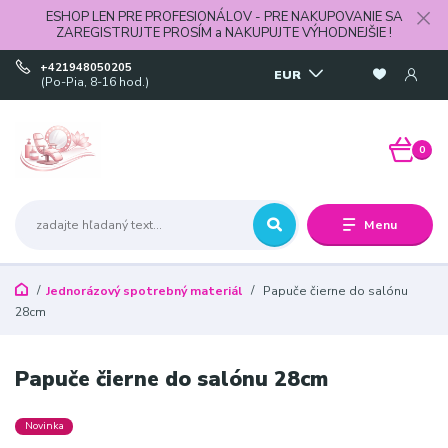
ESHOP LEN PRE PROFESIONÁLOV - PRE NAKUPOVANIE SA
ZAREGISTRUJTE PROSÍM a NAKUPUJTE VÝHODNEJŠIE !
+421948050205
EUR
(Po-Pia, 8-16 hod.)
0
Menu
Jednorázový spotrebný materiál
Papuče čierne do salónu
28cm
Papuče čierne do salónu 28cm
Novinka