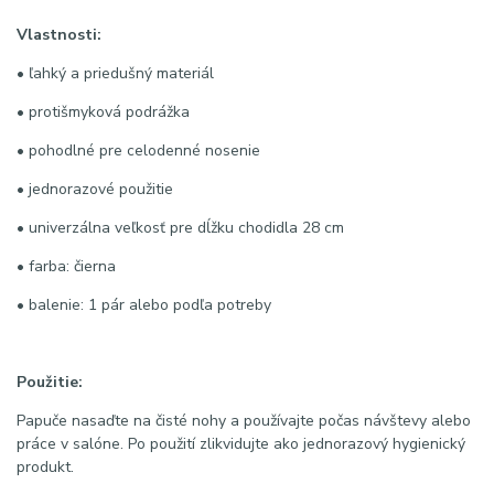
Vlastnosti:
• ľahký a priedušný materiál
• protišmyková podrážka
• pohodlné pre celodenné nosenie
• jednorazové použitie
• univerzálna veľkosť pre dĺžku chodidla 28 cm
• farba: čierna
• balenie: 1 pár alebo podľa potreby
Použitie:
Papuče nasaďte na čisté nohy a používajte počas návštevy alebo
práce v salóne. Po použití zlikvidujte ako jednorazový hygienický
produkt.