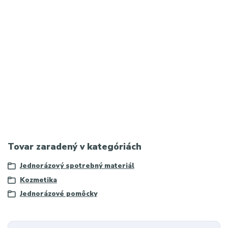
Meta popis:
Papuče čierne do salónu 28 cm – pohodlné, jednorazové a
hygienické papuče vhodné pre kozmetické salóny, wellness,
pedikúru a manikúru, s protišmykovou podrážkou pre bezpečné
nosenie
Tovar zaradený v kategóriách
Jednorázový spotrebný materiál
Kozmetika
Jednorázové pomôcky