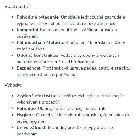
Vlastnosti:
Pohodlné ovládanie:
Umožňuje jednoduché zapnutie a
vypnutie brúsky nohou, čím uvoľňuje ruky pre prácu.
Kompatibilita:
Je kompatibilný s väčšinou brúsiek s
odsávaním.
Jednoduchá inštalácia:
Stačí pripojiť k brúske a môžete
začať používať.
Odolná konštrukcia:
Pedál je vyrobený z kvalitných
materiálov, ktoré zaručujú dlhú životnosť.
Bezpečnosť:
Protišmyková úprava pedálu zaisťuje stabilitu
a bezpečnosť počas používania.
Výhody:
Zvýšená efektivita:
Umožňuje rýchlejšie a efektívnejšie
vykonávanie procedúr.
Pohodlie:
Uľahčuje prácu a znižuje únavu rúk.
Hygiena:
Obmedzuje kontakt rúk s brúskou, čo prispieva k
lepšej hygiene.
Univerzálnosť:
Je vhodný pre rôzne typy brúsiek s
odsávaním.