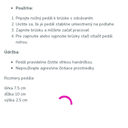
Použitie:
Pripojte nožný pedál k brúske s odsávaním.
Uistite sa, že je pedál stabilne umiestnený na podlahe.
Zapnite brúsku a môžete začať pracovať.
Pre zapnutie alebo vypnutie brúsky stačí stlačiť pedál
nohou.
Údržba:
Pedál pravidelne čistite vlhkou handričkou.
Nepoužívajte agresívne čistiace prostriedky.
Rozmery pedála
šírka 7,5 cm
dĺžka 10 cm
výška 2,5 cm
Technické údaje: typ príslušenstva nožný pedál, určenie pre
brúsky s odsávaním, kompatibilita Classic File a Magic Pedi Lux,
ovládanie nohou, použitie profesionálne aj domáce