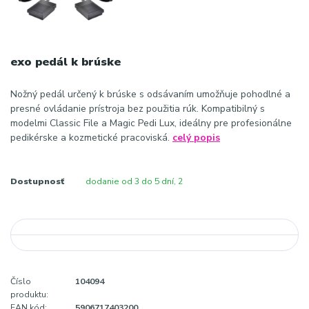
exo pedál k brúske
Nožný pedál určený k brúske s odsávaním umožňuje pohodlné a
presné ovládanie prístroja bez použitia rúk. Kompatibilný s
modelmi Classic File a Magic Pedi Lux, ideálny pre profesionálne
pedikérske a kozmetické pracoviská.
celý popis
Dostupnosť
dodanie od 3 do 5 dní, 2
Číslo
104094
produktu:
EAN kód:
5906717403200