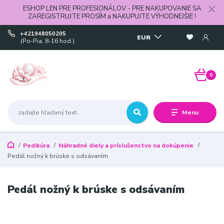
ESHOP LEN PRE PROFESIONÁLOV - PRE NAKUPOVANIE SA
ZAREGISTRUJTE PROSÍM a NAKUPUJTE VÝHODNEJŠIE !
+421948050205
EUR
(Po-Pia, 8-16 hod.)
0
Menu
Pedikúra
Náhradné diely a príslušenstvo na dokúpenie
Pedál nožný k brúske s odsávaním
Pedál nožný k brúske s odsávaním