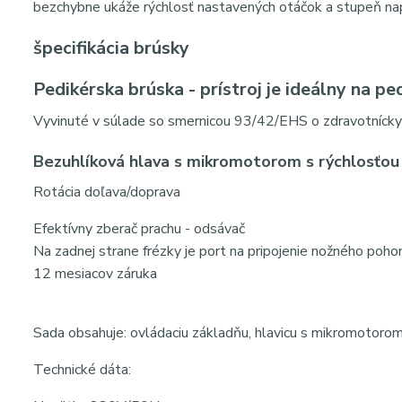
bezchybne ukáže rýchlosť nastavených otáčok a stupeň napln
špecifikácia brúsky
Pedikérska brúska - prístroj je ideálny na pe
Vyvinuté v súlade so smernicou 93/42/EHS o zdravotníckyc
Bezuhlíková hlava s mikromotorom s rýchlosťou 
Rotácia doľava/doprava
Efektívny zberač prachu - odsávač
Na zadnej strane frézky je port na pripojenie nožného poho
12 mesiacov záruka
Sada obsahuje: ovládaciu základňu, hlavicu s mikromotorom (n
Technické dáta: