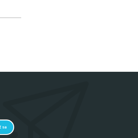
avenie
odologická
ť sa