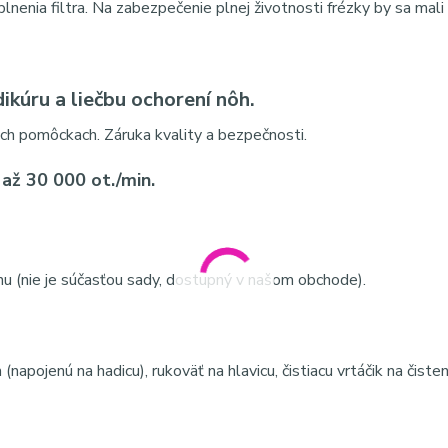
enia filtra. Na zabezpečenie plnej životnosti frézky by sa mali
dikúru a liečbu ochorení nôh.
h pomôckach. Záruka kvality a bezpečnosti.
až 30 000 ot./min.
nu (nie je súčasťou sady, dostupný v našom obchode).
apojenú na hadicu), rukoväť na hlavicu, čistiacu vrtáčik na čisten