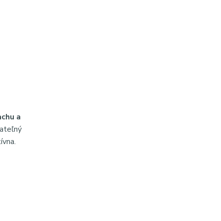
achu a
dateľný
ívna.