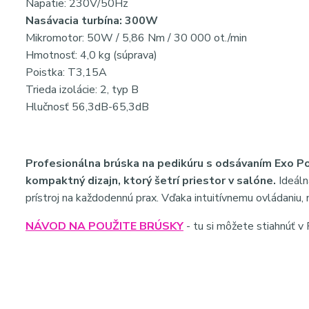
Napätie: 230V/50Hz
Nasávacia turbína: 300W
Mikromotor: 50W / 5,86 Nm / 30 000 ot./min
Hmotnosť: 4,0 kg (súprava)
Poistka: T3,15A
Trieda izolácie: 2, typ B
Hlučnosť 56,3dB-65,3dB
Profesionálna brúska na pedikúru s odsávaním Exo Po
kompaktný dizajn, ktorý šetrí priestor v salóne.
Ideáln
prístroj na každodennú prax. Vďaka intuitívnemu ovládaniu, 
NÁVOD NA POUŽITE BRÚSKY
- tu si môžete stiahnúť 
Hashtagy