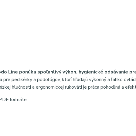
do Line ponúka spoľahlivý výkon, hygienické odsávanie pr
a pre pedikérky a podológov, ktorí hľadajú výkonný a ľahko ovlá
nízkej hlučnosti a ergonomickej rukoväti je práca pohodlná a efekt
v PDF formáte.