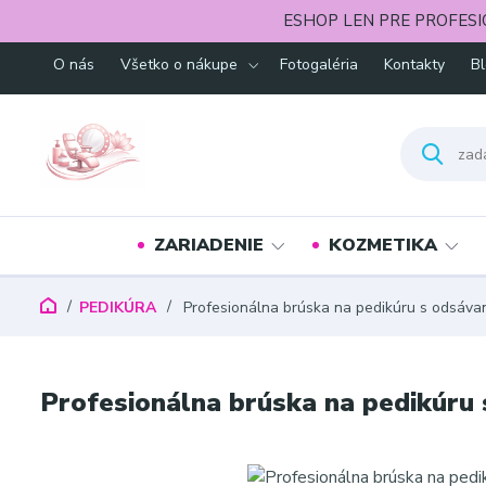
ESHOP LEN PRE PROFESI
O nás
Všetko o nákupe
Fotogaléria
Kontakty
B
ZARIADENIE
KOZMETIKA
PEDIKÚRA
Profesionálna brúska na pedikúru s odsáva
Profesionálna brúska na pedikúru