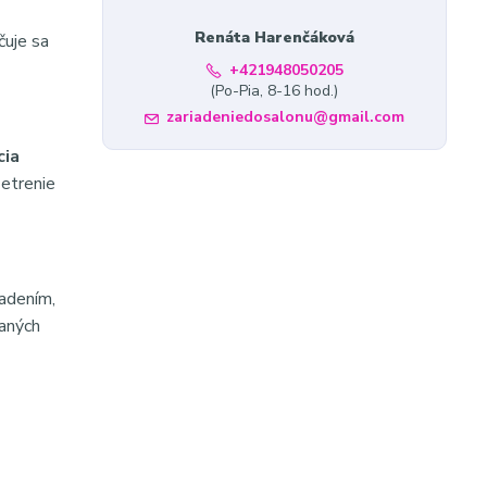
Renáta Harenčáková
čuje sa
+421948050205
(Po-Pia, 8-16 hod.)
zariadeniedosalonu@gmail.com
cia
etrenie
iadením,
vaných