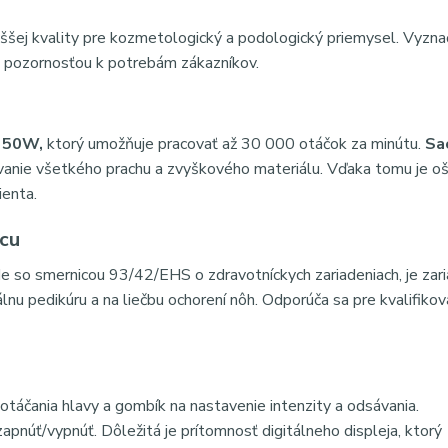
yššej kvality pre kozmetologický a podologický priemysel. Vyzna
u pozornosťou k potrebám zákazníkov.
n 50W,
ktorý umožňuje pracovať až 30 000 otáčok za minútu.
Sa
anie všetkého prachu a zvyškového materiálu. Vďaka tomu je oš
ienta.
ácu
ade so smernicou 93/42/EHS o zdravotníckych zariadeniach, je zar
álnu pedikúru a na liečbu ochorení nôh. Odporúča sa pre kvalifiko
otáčania hlavy a gombík na nastavenie intenzity a odsávania.
zapnúť/vypnúť. Dôležitá je prítomnosť digitálneho displeja, ktorý