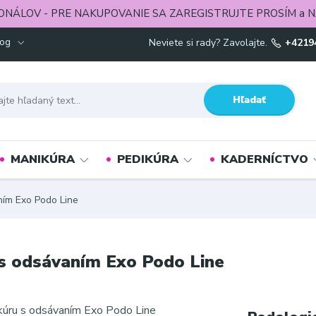
ONÁLOV - PRE NAKUPOVANIE SA ZAREGISTRUJTE PROSÍM a N
log
Neviete si rady? Zavolajte.
+4219
Hľadať
MANIKÚRA
PEDIKÚRA
KADERNÍCTVO
ním Exo Podo Line
 s odsávaním Exo Podo Line