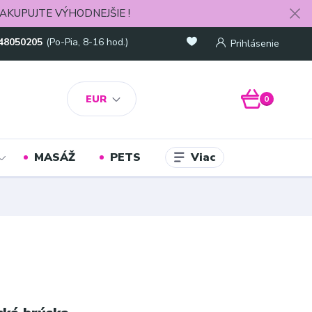
AKUPUJTE VÝHODNEJŠIE !
48050205
(Po-Pia, 8-16 hod.)
Prihlásenie
EUR
0
Viac
MASÁŽ
PETS