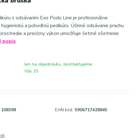
cká brúska
ikúru s odsávaním Exo Podo Line je profesionálne
e hygienickú a pohodlnú pedikúru. Účinné odsávanie prachu
é prostredie a precízny výkon umožňuje šetrné ošetrenie
ý popis
len na objednávku, skontaktujeme
Vás 20
108398
EAN kód:
5906717428845
ých