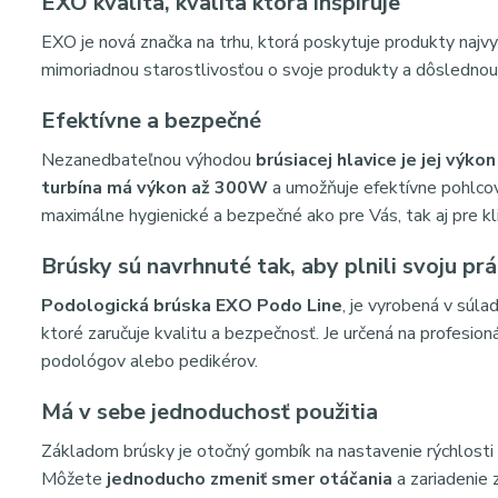
EXO kvalita, kvalita ktorá inšpiruje
EXO je nová značka na trhu, ktorá poskytuje produkty najv
mimoriadnou starostlivosťou o svoje produkty a dôsledno
Efektívne a bezpečné
Nezanedbateľnou výhodou
brúsiacej hlavice je jej výko
turbína má výkon až 300W
a umožňuje efektívne pohlcov
maximálne hygienické a bezpečné ako pre Vás, tak aj pre kl
Brúsky sú navrhnuté tak, aby plnili svoju pr
Podologická brúska EXO Podo Line
, je vyrobená v súl
ktoré zaručuje kvalitu a bezpečnosť. Je určená na profesion
podológov alebo pedikérov.
Má v sebe jednoduchosť použitia
Základom brúsky je otočný gombík na nastavenie rýchlosti 
Môžete
jednoducho zmeniť smer otáčania
a zariadenie 