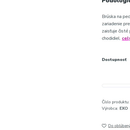
Podologi
Brúska na ped
zariadenie pr
zaisťuje čist
chodidiel.
cel
Dostupnosť
Číslo produktu:
Výrobca:
EXO
Do obľúben