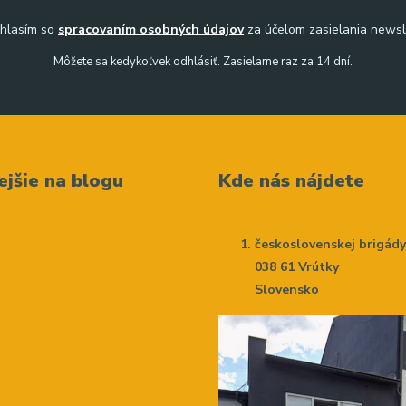
hlasím so
spracovaním osobných údajov
za účelom zasielania newsl
Môžete sa kedykoľvek odhlásiť. Zasielame raz za 14 dní.
ejšie na blogu
Kde nás nájdete
československej brigád
038 61 Vrútky
Slovensko