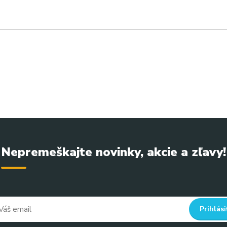
dologia #salonnakosmetika #odsavanieprachu #pedikurerskevyb
vaním, pedikérska brúska, prístroj na pedikúru, suchá pedikúra, p
Nepremeškajte novinky, akcie a zľavy!
Prihlási