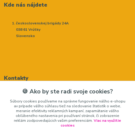
Kde nás nájdete
československej brigády 24A
038 61 Vrútky
Slovensko
Kontakty
🍪 Ako by ste radi svoje cookies?
Renáta Harenčáková
Súbory cookies používame na správne fungovanie nášho e-shopu
+421948050205
av prípade vášho súhlasu tiež na sledovanie štatistík o webe,
(Po-Pia, 8-16 hod.)
meranie efektivity reklamných kampaní, zapamätanie vášho
obľúbeného nastavenia pri používaní stránok, či zobrazenie
zariadeniedosalonu@gmail.com
reklám zodpovedajúcich vašim preferenciám.
Viac na využitie
cookies