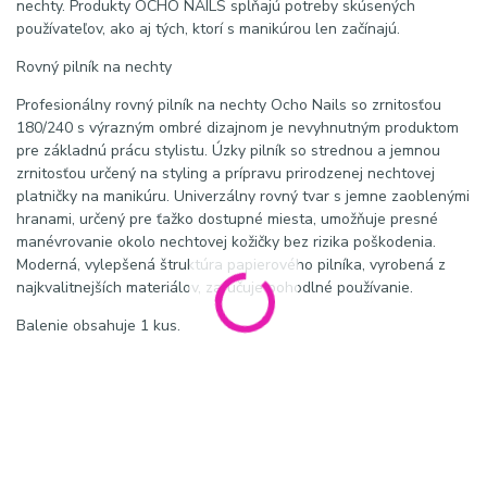
nechty. Produkty OCHO NAILS spĺňajú potreby skúsených
používateľov, ako aj tých, ktorí s manikúrou len začínajú.
Rovný pilník na nechty
Profesionálny rovný pilník na nechty Ocho Nails so zrnitosťou
180/240 s výrazným ombré dizajnom je nevyhnutným produktom
pre základnú prácu stylistu. Úzky pilník so strednou a jemnou
zrnitosťou určený na styling a prípravu prirodzenej nechtovej
platničky na manikúru. Univerzálny rovný tvar s jemne zaoblenými
hranami, určený pre ťažko dostupné miesta, umožňuje presné
manévrovanie okolo nechtovej kožičky bez rizika poškodenia.
Moderná, vylepšená štruktúra papierového pilníka, vyrobená z
najkvalitnejších materiálov, zaručuje pohodlné používanie.
Balenie obsahuje 1 kus.
SEO meta popis:
Objavte kvalitné pilníky na nechty pre
dokonalú manikúru aj pedikúru, vyberte si pilník na prírodné,
gélové alebo akrylové nechty v rôznych hrubostiach a
materiáloch, ideálne pre domáce aj profesionálne použitie, šetrné
tvarovanie bez poškodenia nechtov