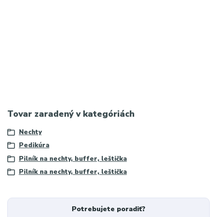
Kľúčové slová:
pilník na nechty, pilníky na nechty, pilník na
prírodné nechty, pilník na gélové nechty, pilník na akrylové
nechty, profesionálny pilník na nechty, sklenený pilník na nechty,
papierový pilník na nechty, kovový pilník na nechty, pilník na
manikúru, pilník na pedikúru, hrubosť pilníka 100/180, jemný pilník
na nechty, hrubý pilník na nechty, ako vybrať pilník na nechty,
najlepší pilník na nechty, pilník na nechty cena, kvalitný pilník na
nechty
Tovar zaradený v kategóriách
Nechty
Pedikúra
Pilník na nechty, buffer, leštička
Pilník na nechty, buffer, leštička
Potrebujete poradiť?