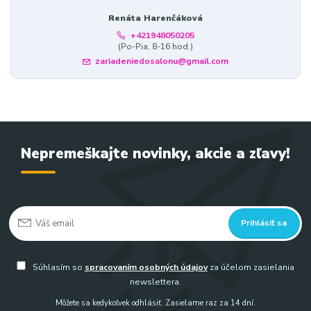
Renáta Harenčáková
+421948050205
(Po-Pia, 8-16 hod.)
zariadeniedosalonu@gmail.com
Nepremeškajte novinky, akcie a zľavy!
Prihlásiť sa
Súhlasím so
spracovaním osobných údajov
za účelom zasielania
newslettera.
Môžete sa kedykoľvek odhlásiť. Zasielame raz za 14 dní.