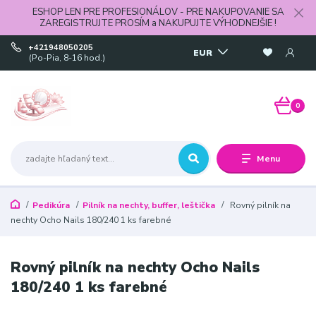
ESHOP LEN PRE PROFESIONÁLOV - PRE NAKUPOVANIE SA
ZAREGISTRUJTE PROSÍM a NAKUPUJTE VÝHODNEJŠIE !
+421948050205
EUR
(Po-Pia, 8-16 hod.)
0
Menu
Pedikúra
Pilník na nechty, buffer, leštička
Rovný pilník na
nechty Ocho Nails 180/240 1 ks farebné
Rovný pilník na nechty Ocho Nails
180/240 1 ks farebné