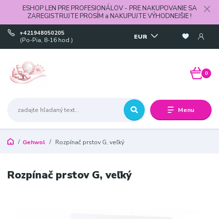
ESHOP LEN PRE PROFESIONÁLOV - PRE NAKUPOVANIE SA
ZAREGISTRUJTE PROSÍM a NAKUPUJTE VÝHODNEJŠIE !
+421948050205
EUR
(Po-Pia, 8-16 hod.)
0
Menu
Gehwol
Rozpínač prstov G, veľký
Rozpínač prstov G, veľký