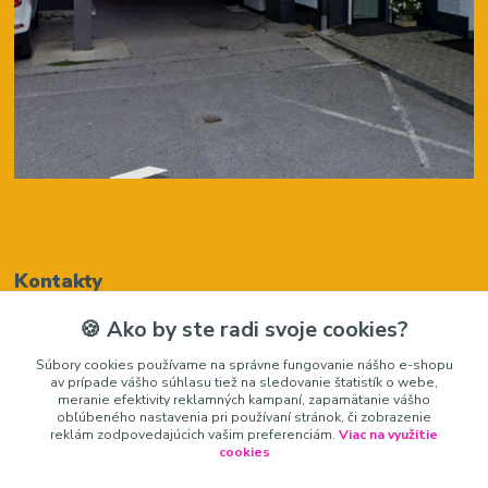
Kontakty
🍪 Ako by ste radi svoje cookies?
Renáta Harenčáková
Súbory cookies používame na správne fungovanie nášho e-shopu
+421948050205
av prípade vášho súhlasu tiež na sledovanie štatistík o webe,
(Po-Pia, 8-16 hod.)
meranie efektivity reklamných kampaní, zapamätanie vášho
obľúbeného nastavenia pri používaní stránok, či zobrazenie
zariadeniedosalonu@gmail.com
reklám zodpovedajúcich vašim preferenciám.
Viac na využitie
cookies