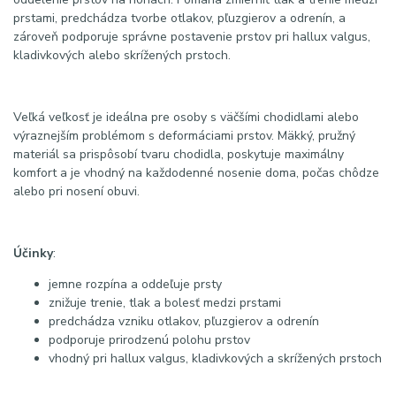
prstami, predchádza tvorbe otlakov, pľuzgierov a odrenín, a
zároveň podporuje správne postavenie prstov pri hallux valgus,
kladivkových alebo skrížených prstoch.
Veľká veľkosť je ideálna pre osoby s väčšími chodidlami alebo
výraznejším problémom s deformáciami prstov. Mäkký, pružný
materiál sa prispôsobí tvaru chodidla, poskytuje maximálny
komfort a je vhodný na každodenné nosenie doma, počas chôdze
alebo pri nosení obuvi.
Účinky
:
jemne rozpína a oddeľuje prsty
znižuje trenie, tlak a bolesť medzi prstami
predchádza vzniku otlakov, pľuzgierov a odrenín
podporuje prirodzenú polohu prstov
vhodný pri hallux valgus, kladivkových a skrížených prstoch