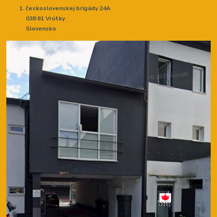
československej brigády 24A
038 61 Vrútky
Slovensko