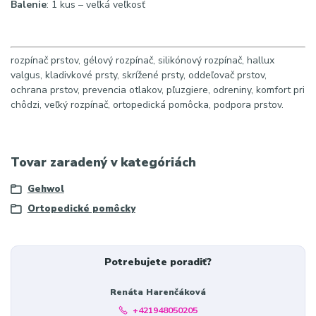
Balenie
: 1 kus – veľká veľkosť
rozpínač prstov, gélový rozpínač, silikónový rozpínač, hallux
valgus, kladivkové prsty, skrížené prsty, oddeľovač prstov,
ochrana prstov, prevencia otlakov, pľuzgiere, odreniny, komfort pri
chôdzi, veľký rozpínač, ortopedická pomôcka, podpora prstov.
Tovar zaradený v kategóriách
Gehwol
Ortopedické pomôcky
Potrebujete poradiť?
Renáta Harenčáková
+421948050205