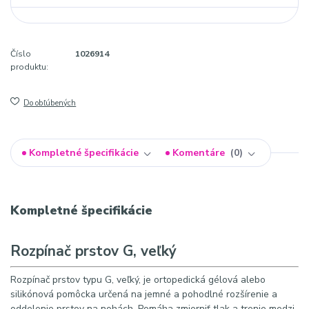
Číslo
1026914
produktu:
Do obľúbených
Kompletné špecifikácie
Komentáre
0
Kompletné špecifikácie
Rozpínač prstov G, veľký
Rozpínač prstov typu G, veľký, je ortopedická gélová alebo
silikónová pomôcka určená na jemné a pohodlné rozšírenie a
oddelenie prstov na nohách. Pomáha zmierniť tlak a trenie medzi