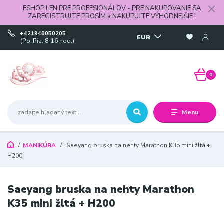
ESHOP LEN PRE PROFESIONÁLOV - PRE NAKUPOVANIE SA
ZAREGISTRUJTE PROSÍM a NAKUPUJTE VÝHODNEJŠIE !
+421948050205
EUR
(Po-Pia, 8-16 hod.)
0
Menu
MANIKÚRA
Saeyang bruska na nehty Marathon K35 mini žltá +
H200
Saeyang bruska na nehty Marathon
K35 mini žltá + H200