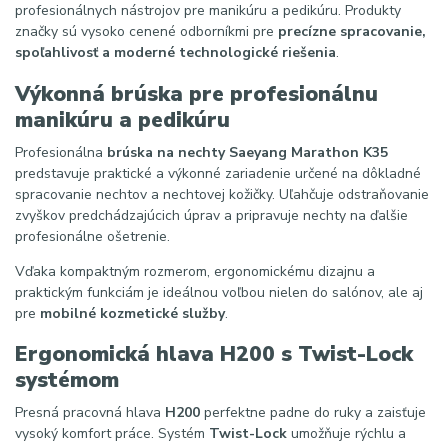
profesionálnych nástrojov pre manikúru a pedikúru. Produkty
značky sú vysoko cenené odborníkmi pre
precízne spracovanie,
spoľahlivosť a moderné technologické riešenia
.
Výkonná brúska pre profesionálnu
manikúru a pedikúru
Profesionálna
brúska na nechty Saeyang Marathon K35
predstavuje praktické a výkonné zariadenie určené na dôkladné
spracovanie nechtov a nechtovej kožičky. Uľahčuje odstraňovanie
zvyškov predchádzajúcich úprav a pripravuje nechty na ďalšie
profesionálne ošetrenie.
Vďaka kompaktným rozmerom, ergonomickému dizajnu a
praktickým funkciám je ideálnou voľbou nielen do salónov, ale aj
pre
mobilné kozmetické služby
.
Ergonomická hlava H200 s Twist-Lock
systémom
Presná pracovná hlava
H200
perfektne padne do ruky a zaisťuje
vysoký komfort práce. Systém
Twist-Lock
umožňuje rýchlu a