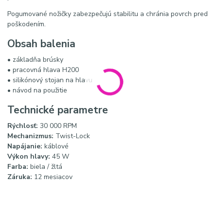
Pogumované nožičky zabezpečujú stabilitu a chránia povrch pred
poškodením.
Obsah balenia
• základňa brúsky
• pracovná hlava H200
• silikónový stojan na hlavu
• návod na použitie
Technické parametre
Rýchlosť:
30 000 RPM
Mechanizmus:
Twist-Lock
Napájanie:
káblové
Výkon hlavy:
45 W
Farba:
biela / žltá
Záruka:
12 mesiacov
SEO názov
Saeyang Marathon K35 profesionálna brúska na nechty