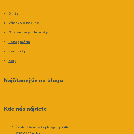
O nás
Všetko o nákupe
Obchodné podmienky
Fotogaléria
Kontakty
Blog
Najčítanejšie na blogu
Kde nás nájdete
československej brigády 24A
038 61 Vrútky