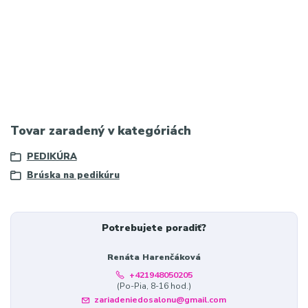
manikérky, brúska na nechty 35000 otáčok, prenosná brúska na
pedikúru, Saeyang Slovensko
Najvyhľadávanejšie slová na
Google:
najlepšia batériová brúska na nechty, Saeyang
Marathon K48 PRO recenzie, výdrž batérie brúsky na nechty,
profesionálna prenosná brúska, tichá brúska na nechty pre
salóny
Meta popis:
Tovar zaradený v kategóriách
PEDIKÚRA
Brúska na pedikúru
Potrebujete poradiť?
Renáta Harenčáková
+421948050205
(Po-Pia, 8-16 hod.)
zariadeniedosalonu@gmail.com