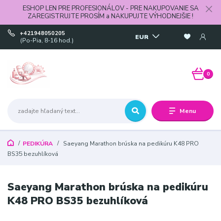
ESHOP LEN PRE PROFESIONÁLOV - PRE NAKUPOVANIE SA
ZAREGISTRUJTE PROSÍM a NAKUPUJTE VÝHODNEJŠIE !
+421948050205
EUR
(Po-Pia, 8-16 hod.)
0
Menu
PEDIKÚRA
Saeyang Marathon brúska na pedikúru K48 PRO
BS35 bezuhlíková
Saeyang Marathon brúska na pedikúru
K48 PRO BS35 bezuhlíková