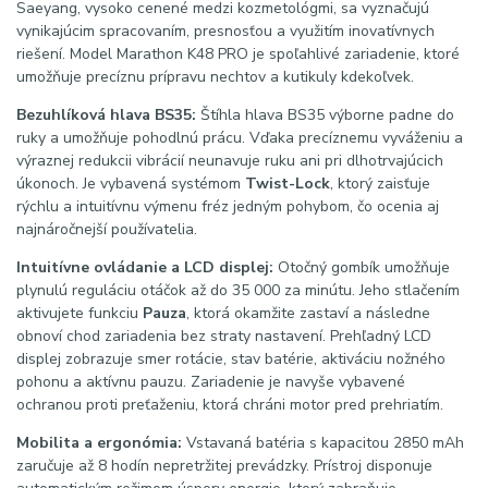
Saeyang, vysoko cenené medzi kozmetológmi, sa vyznačujú
vynikajúcim spracovaním, presnosťou a využitím inovatívnych
riešení. Model Marathon K48 PRO je spoľahlivé zariadenie, ktoré
umožňuje precíznu prípravu nechtov a kutikuly kdekoľvek.
Bezuhlíková hlava BS35:
Štíhla hlava BS35 výborne padne do
ruky a umožňuje pohodlnú prácu. Vďaka precíznemu vyváženiu a
výraznej redukcii vibrácií neunavuje ruku ani pri dlhotrvajúcich
úkonoch. Je vybavená systémom
Twist-Lock
, ktorý zaisťuje
rýchlu a intuitívnu výmenu fréz jedným pohybom, čo ocenia aj
najnáročnejší používatelia.
Intuitívne ovládanie a LCD displej:
Otočný gombík umožňuje
plynulú reguláciu otáčok až do 35 000 za minútu. Jeho stlačením
aktivujete funkciu
Pauza
, ktorá okamžite zastaví a následne
obnoví chod zariadenia bez straty nastavení. Prehľadný LCD
displej zobrazuje smer rotácie, stav batérie, aktiváciu nožného
pohonu a aktívnu pauzu. Zariadenie je navyše vybavené
ochranou proti preťaženiu, ktorá chráni motor pred prehriatím.
Mobilita a ergonómia:
Vstavaná batéria s kapacitou 2850 mAh
zaručuje až 8 hodín nepretržitej prevádzky. Prístroj disponuje