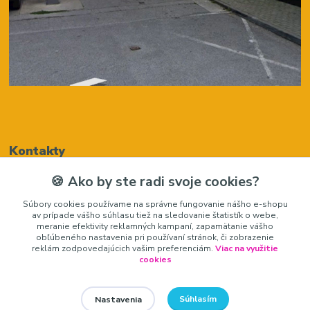
Kontakty
🍪 Ako by ste radi svoje cookies?
Renáta Harenčáková
Súbory cookies používame na správne fungovanie nášho e-shopu
+421948050205
av prípade vášho súhlasu tiež na sledovanie štatistík o webe,
(Po-Pia, 8-16 hod.)
meranie efektivity reklamných kampaní, zapamätanie vášho
obľúbeného nastavenia pri používaní stránok, či zobrazenie
zariadeniedosalonu@gmail.com
reklám zodpovedajúcich vašim preferenciám.
Viac na využitie
cookies
Súhlasím
Nastavenia