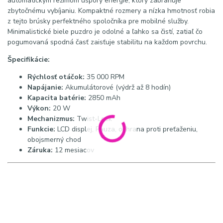
automatickým režimom úspory energie, ktorý zabraňuje
zbytočnému vybíjaniu. Kompaktné rozmery a nízka hmotnosť robia
z tejto brúsky perfektného spoločníka pre mobilné služby.
Minimalistické biele puzdro je odolné a ľahko sa čistí, zatiaľ čo
pogumovaná spodná časť zaisťuje stabilitu na každom povrchu.
Špecifikácie:
Rýchlosť otáčok:
35 000 RPM
Napájanie:
Akumulátorové (výdrž až 8 hodín)
Kapacita batérie:
2850 mAh
Výkon:
20 W
Mechanizmus:
Twist-Lock
Funkcie:
LCD displej, Pauza, ochrana proti preťaženiu,
obojsmerný chod
Záruka:
12 mesiacov
Hashtagy:
#saeyang #marathonk48pro #akumulatorovabruska
#mobilnamanikura #bruskananechty #bezuhlikovymotor #nechty
#profesionalnabruska #pedikura #saeyangmarathon
SEO
kľúčové slová:
akumulátorová brúska na nechty Saeyang,
Marathon K48 PRO biela, bezdrôtová brúska pre mobilné