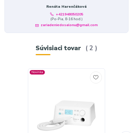
Renáta Harenčáková
+421948050205
(Po-Pia, 8-16 hod.)
zariadeniedosalonu@gmail.com
Súvisiaci tovar
2
Novinka
Novinka