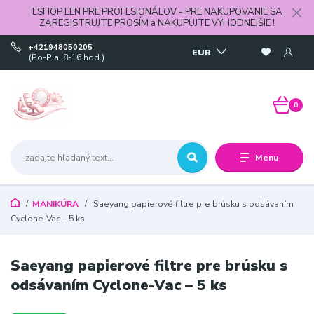
ESHOP LEN PRE PROFESIONÁLOV - PRE NAKUPOVANIE SA
ZAREGISTRUJTE PROSÍM a NAKUPUJTE VÝHODNEJŠIE !
+421948050205
EUR
(Po-Pia, 8-16 hod.)
0
Menu
MANIKÚRA
Saeyang papierové filtre pre brúsku s odsávaním
Cyclone-Vac – 5 ks
Saeyang papierové filtre pre brúsku s
odsávaním Cyclone-Vac – 5 ks