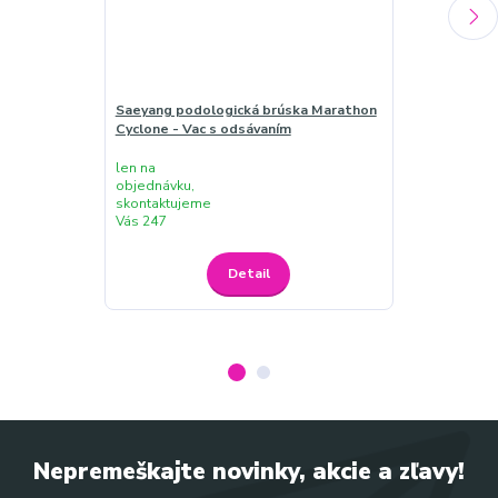
Saeyang podologická brúska Marathon
KIT: Brúska 
Cyclone - Vac s odsávaním
Cyclone-Vac s
úložný stolík 
len na
objednávku,
skontaktujeme
dodanie od 3
Vás 247
do 5 dní,
Detail
Nepremeškajte novinky, akcie a zľavy!