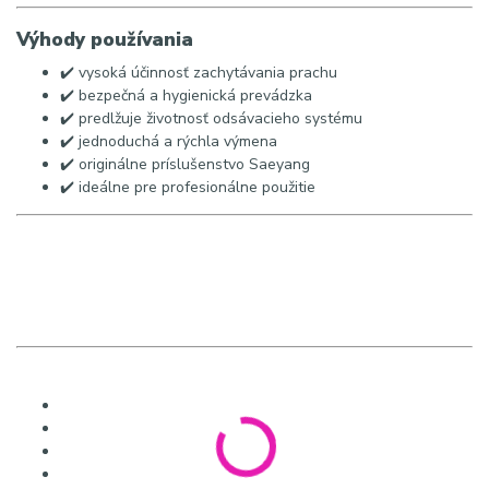
Výhody používania
✔️ vysoká účinnosť zachytávania prachu
✔️ bezpečná a hygienická prevádzka
✔️ predlžuje životnosť odsávacieho systému
✔️ jednoduchá a rýchla výmena
✔️ originálne príslušenstvo Saeyang
✔️ ideálne pre profesionálne použitie
Hashtagy
#saeyang #cyclonevac #odsavanieprachu #nechtovabruska
#manikura #pedikura #podologia #nechtovysalon
#profesionalnemanikura #filtrdobrusky
Najvyhľadávanejšie výrazy na Google (SK)
filter do brúsky na nechty
odsávanie prachu na nechty
filtračné vrecká na manikúru
profesionálna brúska na nechty