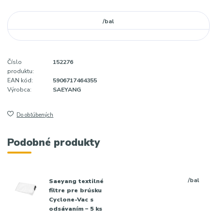
/
bal
Číslo
152276
produktu:
EAN kód:
5906717464355
Výrobca:
SAEYANG
Do obľúbených
Podobné produkty
/
bal
Saeyang textilné
filtre pre brúsku
Cyclone-Vac s
odsávaním – 5 ks