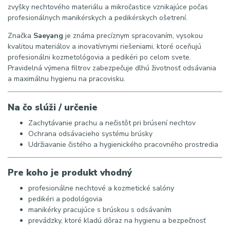
zvyšky nechtového materiálu a mikročastice vznikajúce počas
profesionálnych manikérskych a pedikérskych ošetrení.
Značka
Saeyang
je známa precíznym spracovaním, vysokou
kvalitou materiálov a inovatívnymi riešeniami, ktoré oceňujú
profesionálni kozmetológovia a pedikéri po celom svete.
Pravidelná výmena filtrov zabezpečuje dlhú životnosť odsávania
a maximálnu hygienu na pracovisku.
Na čo slúži / určenie
Zachytávanie prachu a nečistôt pri brúsení nechtov
Ochrana odsávacieho systému brúsky
Udržiavanie čistého a hygienického pracovného prostredia
Pre koho je produkt vhodný
profesionálne nechtové a kozmetické salóny
pedikéri a podológovia
manikérky pracujúce s brúskou s odsávaním
prevádzky, ktoré kladú dôraz na hygienu a bezpečnosť