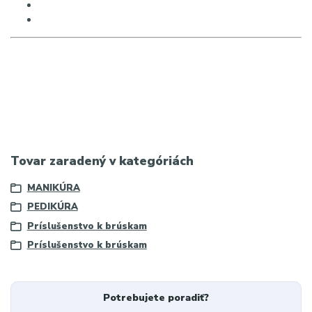
pedikérska brúska s odsávaním
náhradný filter na odsávanie prachu
SEO kľúčové slová
Saeyang filter, Cyclone-Vac filter, filter do brúsky na nechty,
odsávanie prachu manikúra, pedikérska brúska filter, filtračné
vrecká na nechty, profesionálne odsávanie prachu
Tovar zaradený v kategóriách
MANIKÚRA
PEDIKÚRA
Príslušenstvo k brúskam
Príslušenstvo k brúskam
Potrebujete poradiť?