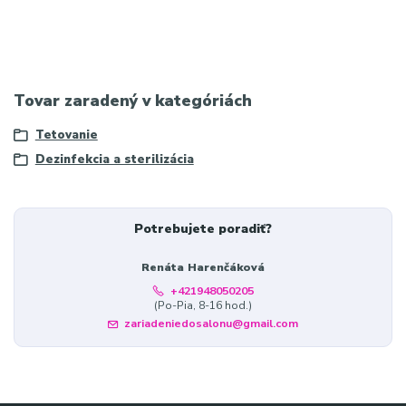
sterilizácia pomôcok, profesionálna hygiena, nádoba pre
kozmetičky, dezinfekčný kontajner, salónne vybavenie
Tovar zaradený v kategóriách
Tetovanie
Dezinfekcia a sterilizácia
Potrebujete poradiť?
Renáta Harenčáková
+421948050205
(Po-Pia, 8-16 hod.)
zariadeniedosalonu@gmail.com