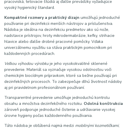
pracoviská, tetovacie štúdiá aj ďalšie prevádzky vyžadujúce
vysoký hygienický štandard.
Kompaktné rozmery a praktický dizajn
umožňujú jednoduché
používanie pri dezinfekcii menších nástrojov a príslušenstva.
Nádoba je ideálna na dezinfekciu predmetov ako sú nože,
nadstavce prístrojov, hroty mikrodermabrázie, kefky, strihacie
hlavice alebo ďalšie drobné pracovné pomôcky. Vďaka
univerzálnemu využitiu sa stáva praktickým pomocníkom pri
každodenných procedúrach.
Veľkou výhodou výrobku
je jeho vysokokvalitné sklenené
prevedenie. Materiál sa vyznačuje vysokou odolnosťou voči
chemickým biocídnym prípravkom, ktoré sa bežne používajú pri
dezinfekčných procesoch. To zabezpečuje dlhú životnosť nádoby
aj pri pravidelnom profesionálnom používaní.
Transparentné prevedenie umožňuje jednoduchú kontrolu
obsahu a množstva dezinfekčného roztoku.
Odolná konštrukcia
zároveň podporuje jednoduché čistenie a udržiavanie vysokej
úrovne hygieny počas každodenného používania.
Táto nádoba je obľúbená najmä medzi
mobilnými kozmetičkami
,