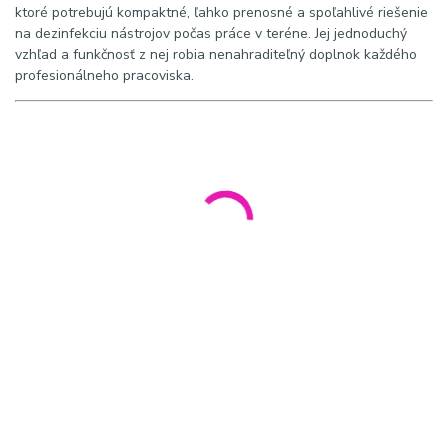
ktoré potrebujú kompaktné, ľahko prenosné a spoľahlivé riešenie
na dezinfekciu nástrojov počas práce v teréne. Jej jednoduchý
vzhľad a funkčnosť z nej robia nenahraditeľný doplnok každého
profesionálneho pracoviska.
SEO POPIS:
Sklenená nádoba na dezinfekciu malých nástrojov a
príslušenstva. Odolná voči chemickým biocídom, ideálna pre
kozmetické a profesionálne použitie.
META POPIS:
Praktická sklenená nádoba na dezinfekciu nožov, nadstavcov,
kefiek a ďalších pomôcok. Vhodná pre kozmetické salóny aj
mobilné služby.
HASHTAGY:
#dezinfekcia #sklenenanadoba #hygiena #kozmetika #sterilizacia
#salon #podologia #tetovanie #kadernictvo #professional
KĽÚČOVÉ SLOVÁ:
nádoba na dezinfekciu, sklenená dezinfekčná nádoba,
dezinfekcia nástrojov, hygienické pomôcky, kozmetické vybavenie,