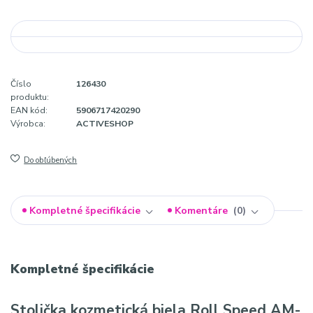
Číslo
126430
produktu:
EAN kód:
5906717420290
Výrobca:
ACTIVESHOP
Do obľúbených
Kompletné špecifikácie
Komentáre
0
Kompletné špecifikácie
Stolička kozmetická biela Roll Speed AM-