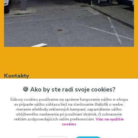
Kontakty
🍪 Ako by ste radi svoje cookies?
Renáta Harenčáková
Súbory cookies používame na správne fungovanie nášho e-shopu
+421948050205
av prípade vášho súhlasu tiež na sledovanie štatistík o webe,
(Po-Pia, 8-16 hod.)
meranie efektivity reklamných kampaní, zapamätanie vášho
obľúbeného nastavenia pri používaní stránok, či zobrazenie
zariadeniedosalonu@gmail.com
reklám zodpovedajúcich vašim preferenciám.
Viac na využitie
cookies