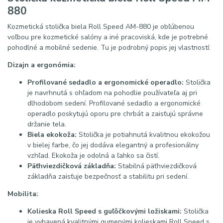
880
Kozmetická stolička biela Roll Speed AM-880 je obľúbenou
voľbou pre kozmetické salóny a iné pracoviská, kde je potrebné
pohodlné a mobilné sedenie. Tu je podrobný popis jej vlastností:
Dizajn a ergonómia:
Profilované sedadlo a ergonomické operadlo:
Stolička
je navrhnutá s ohľadom na pohodlie používateľa aj pri
dlhodobom sedení. Profilované sedadlo a ergonomické
operadlo poskytujú oporu pre chrbát a zaisťujú správne
držanie tela.
Biela ekokoža:
Stolička je potiahnutá kvalitnou ekokožou
v bielej farbe, čo jej dodáva elegantný a profesionálny
vzhľad. Ekokoža je odolná a ľahko sa čistí.
Päťhviezdičková základňa:
Stabilná päťhviezdičková
základňa zaisťuje bezpečnosť a stabilitu pri sedení.
Mobilita:
Kolieska Roll Speed s guľôčkovými ložiskami:
Stolička
je vybavená kvalitnými gumenými kolieskami Roll Speed s