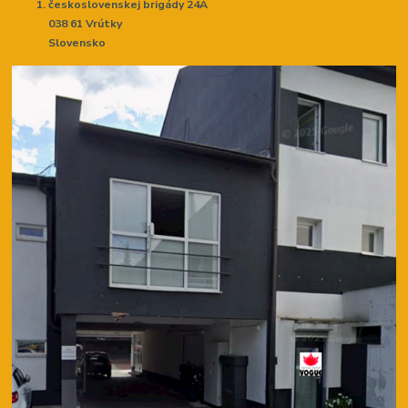
československej brigády 24A
038 61 Vrútky
Slovensko