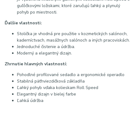
guľôčkovými ložiskami, ktoré zaručujú ľahký a plynulý
pohyb po miestnosti.
Ďalšie vlastnosti:
Stolička je vhodná pre použitie v kozmetických salónoch,
kaderníctvach, masážnych salónoch a iných pracoviskách.
Jednoduché čistenie a údržba.
Moderný a elegantný dizajn.
Zhrnutie hlavných vlastností:
Pohodlné profilované sedadlo a ergonomické operadlo
Stabilná päťhviezdičková základňa
Ľahký pohyb vďaka kolieskam Roll Speed
Elegantný dizajn v bielej farbe
Ľahká údržba
#kozmetickastolicka #rollspeed #am880 #bielydizajn
#vybaveniesalonu #kozmetika #ergonomia #pohodliepriprai
#beautyequipment
Najhľadanejšie termíny:
kozmetická stolička biela s opierkou,