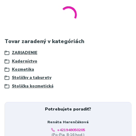
stolička na kolieskach do salónu, profesionálna stolička Roll
Speed, kozmetické stoličky AM-880, biela stolička pre manikérky,
ergonomické sedenie v salóne
Tovar zaradený v kategóriách
ZARIADENIE
Kaderníctvo
Kozmetika
Stoličky a taburety
Stolička kozmetická
Potrebujete poradiť?
Renáta Harenčáková
+421948050205
(Po-Pia, 8-16 hod.)