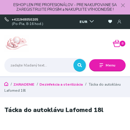
ESHOP LEN PRE PROFESIONÁLOV - PRE NAKUPOVANIE SA
ZAREGISTRUJTE PROSÍM a NAKUPUJTE VÝHODNEJŠIE !
+421948050205
EUR
(Po-Pia, 8-16 hod.)
0
Menu
ZARIADENIE
Dezinfekcia a sterilizácia
Tácka do autoklávu
Lafomed 18l
Tácka do autoklávu Lafomed 18l