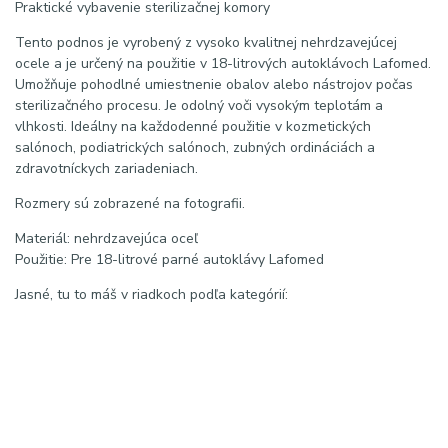
Praktické vybavenie sterilizačnej komory
Tento podnos je vyrobený z vysoko kvalitnej nehrdzavejúcej
ocele a je určený na použitie v 18-litrových autoklávoch Lafomed.
Umožňuje pohodlné umiestnenie obalov alebo nástrojov počas
sterilizačného procesu. Je odolný voči vysokým teplotám a
vlhkosti. Ideálny na každodenné použitie v kozmetických
salónoch, podiatrických salónoch, zubných ordináciách a
zdravotníckych zariadeniach.
Rozmery sú zobrazené na fotografii.
Materiál: nehrdzavejúca oceľ
Použitie: Pre 18-litrové parné autoklávy Lafomed
Jasné, tu to máš v riadkoch podľa kategórií:
Kľúčové slová:
autokláv, sterilizátor, parný sterilizátor, tlakový sterilizátor,
sterilizácia nástrojov, sterilizačný prístroj, zdravotnícky
sterilizátor, dentálny autokláv, laboratórny autokláv, autokláv pre