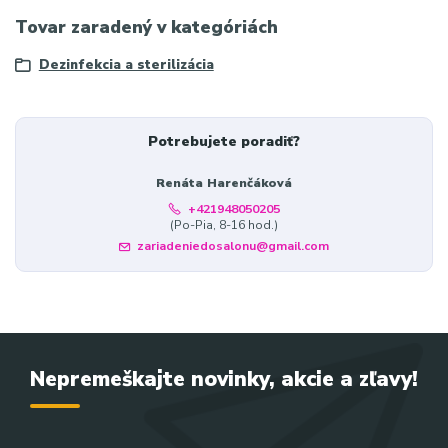
Tovar zaradený v kategóriách
Dezinfekcia a sterilizácia
Potrebujete poradiť?
Renáta Harenčáková
+421948050205
(Po-Pia, 8-16 hod.)
zariadeniedosalonu@gmail.com
Nepremeškajte novinky, akcie a zľavy!