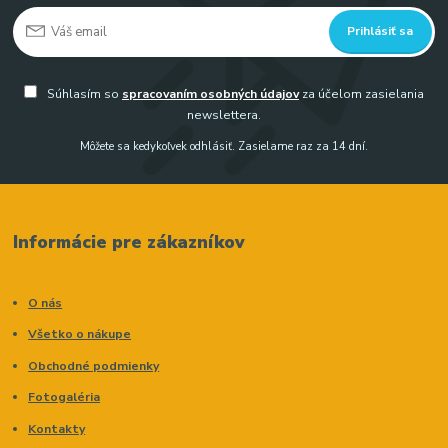
Prihlásiť sa
Súhlasím so
spracovaním osobných údajov
za účelom zasielania
newslettera.
Môžete sa kedykoľvek odhlásiť. Zasielame raz za 14 dní.
Informácie pre zákazníkov
O nás
Všetko o nákupe
Obchodné podmienky
Fotogaléria
Kontakty