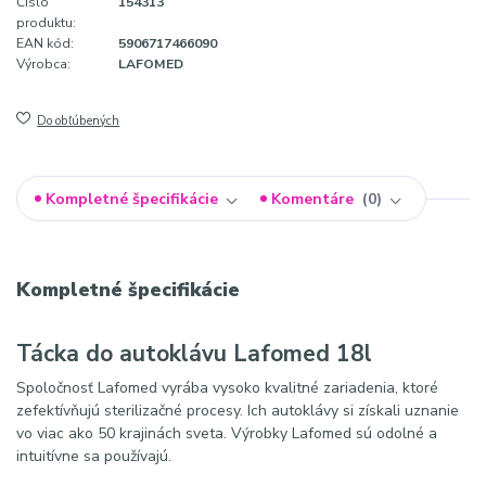
Číslo
154313
produktu:
EAN kód:
5906717466090
Výrobca:
LAFOMED
Do obľúbených
Kompletné špecifikácie
Komentáre
0
Kompletné špecifikácie
Tácka do autoklávu Lafomed 18l
Spoločnosť Lafomed vyrába vysoko kvalitné zariadenia, ktoré
zefektívňujú sterilizačné procesy. Ich autoklávy si získali uznanie
vo viac ako 50 krajinách sveta. Výrobky Lafomed sú odolné a
intuitívne sa používajú.