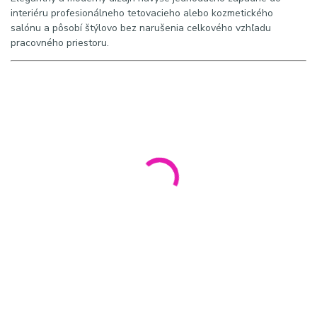
interiéru profesionálneho tetovacieho alebo kozmetického
salónu a pôsobí štýlovo bez narušenia celkového vzhľadu
pracovného priestoru.
SEO
Meta Title:
PRO INK 716C – Profesionálny mobilný asistent do
tetovacieho štúdia
Meta Description:
PRO INK 716C je praktický mobilný asistent s
pogumovanými kolieskami, odnímateľným zásobníkom, držiakom
na rukavice a organizérom na nástroje. Ideálny pre profesionálne
štúdiá.
Kľúčové slová
PRO INK 716C, tetovací asistent, mobilný stolík do štúdia, tattoo
assistant trolley, vybavenie tetovacieho štúdia, tattoo
workstation, profesionálny tattoo nábytok, stolík pre tatéra,
organizér pre tattoo vybavenie, salónny asistent
Hashtagy