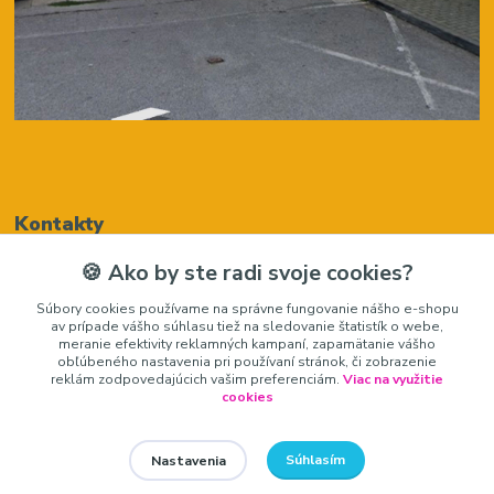
Kontakty
🍪 Ako by ste radi svoje cookies?
Renáta Harenčáková
Súbory cookies používame na správne fungovanie nášho e-shopu
+421948050205
av prípade vášho súhlasu tiež na sledovanie štatistík o webe,
(Po-Pia, 8-16 hod.)
meranie efektivity reklamných kampaní, zapamätanie vášho
obľúbeného nastavenia pri používaní stránok, či zobrazenie
zariadeniedosalonu@gmail.com
reklám zodpovedajúcich vašim preferenciám.
Viac na využitie
cookies
Súhlasím
Nastavenia