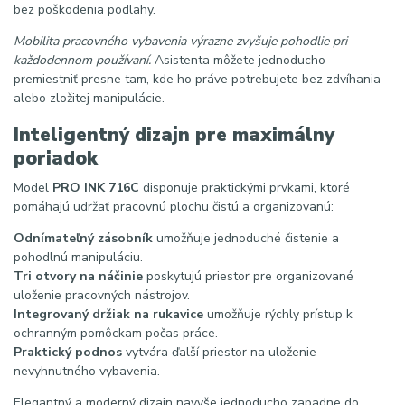
bez poškodenia podlahy.
Mobilita pracovného vybavenia výrazne zvyšuje pohodlie pri
každodennom používaní.
Asistenta môžete jednoducho
premiestniť presne tam, kde ho práve potrebujete bez zdvíhania
alebo zložitej manipulácie.
Inteligentný dizajn pre maximálny
poriadok
Model
PRO INK 716C
disponuje praktickými prvkami, ktoré
pomáhajú udržať pracovnú plochu čistú a organizovanú:
Odnímateľný zásobník
umožňuje jednoduché čistenie a
pohodlnú manipuláciu.
Tri otvory na náčinie
poskytujú priestor pre organizované
uloženie pracovných nástrojov.
Integrovaný držiak na rukavice
umožňuje rýchly prístup k
ochranným pomôckam počas práce.
Praktický podnos
vytvára ďalší priestor na uloženie
nevyhnutného vybavenia.
Elegantný a moderný dizajn navyše jednoducho zapadne do