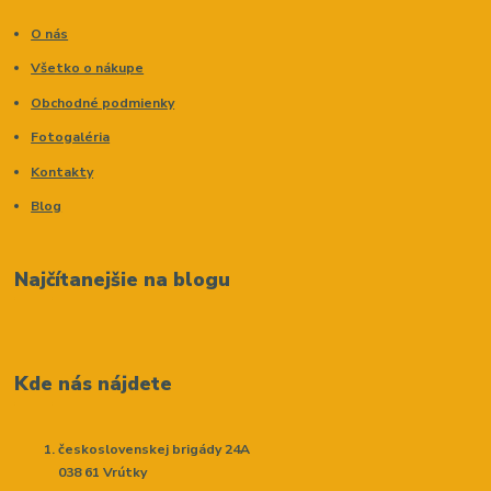
O nás
Všetko o nákupe
Obchodné podmienky
Fotogaléria
Kontakty
Blog
Najčítanejšie na blogu
Kde nás nájdete
československej brigády 24A
038 61 Vrútky