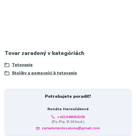
#PROINK #TattooAssistant #TattooStudio #TattooEquipment
#TattooFurniture #TattooArtist #TattooTools #StudioSetup
#ProfessionalTattoo #TattooWorkstation #TattooSupplies
#InkLife #TattooGear #SalonEquipment #WorkspaceOrganization
Tovar zaradený v kategóriách
Tetovanie
Stolíky a pomocníci k tetovaniu
Potrebujete poradiť?
Renáta Harenčáková
+421948050205
(Po-Pia, 8-16 hod.)
zariadeniedosalonu@gmail.com