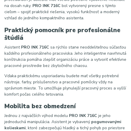
na dosah ruky.
PRO INK 716C
bol vytvorený presne s týmto
cieľom – spojiť praktické riešenia, vysokú funkčnosť a moderný
vzhľad do jedného kompaktného asistenta.
Praktický pomocník pre profesionálne
štúdiá
Asistent
PRO INK 716C
sa rýchlo stane neoddeliteľnou súčasťou
každého profesionálneho pracoviska. Jeho inteligentne navrhnutá
konštrukcia pomáha zlepšiť organizáciu práce a vytvoriť efektívne
pracovné prostredie bez zbytočného chaosu.
Vďaka praktickému usporiadaniu budete mať všetky potrebné
nástroje, farby, príslušenstvo a pracovné pomôcky vždy na
správnom mieste. To umožňuje plynulejší pracovný proces a vyšší
komfort počas celého tetovania.
Mobilita bez obmedzení
Jednou z najväčších výhod modelu
PRO INK 716C
je jeho
jednoduchá manipulácia. Asistent je vybavený
pogumovanými
kolieskami
, ktoré zabezpečujú hladký a tichý pohyb po priestore