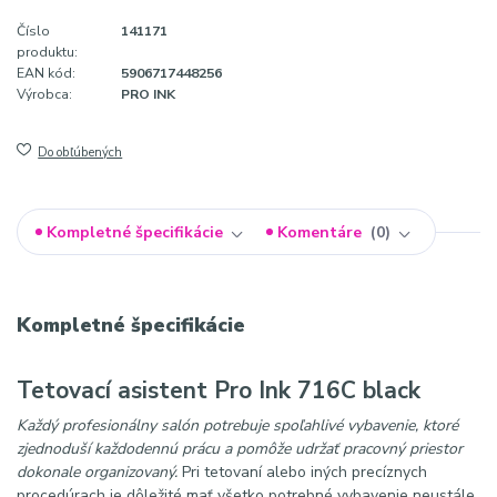
Číslo
141171
produktu:
EAN kód:
5906717448256
Výrobca:
PRO INK
Do obľúbených
Kompletné špecifikácie
Komentáre
0
Kompletné špecifikácie
Tetovací asistent Pro Ink 716C black
Každý profesionálny salón potrebuje spoľahlivé vybavenie, ktoré
zjednoduší každodennú prácu a pomôže udržať pracovný priestor
dokonale organizovaný.
Pri tetovaní alebo iných precíznych
procedúrach je dôležité mať všetko potrebné vybavenie neustále