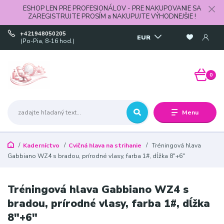
ESHOP LEN PRE PROFESIONÁLOV - PRE NAKUPOVANIE SA
ZAREGISTRUJTE PROSÍM a NAKUPUJTE VÝHODNEJŠIE !
+421948050205
EUR
(Po-Pia, 8-16 hod.)
0
Menu
Kaderníctvo
Cvičná hlava na strihanie
Tréningová hlava
Gabbiano WZ4 s bradou, prírodné vlasy, farba 1#, dĺžka 8"+6"
Tréningová hlava Gabbiano WZ4 s
bradou, prírodné vlasy, farba 1#, dĺžka
8"+6"