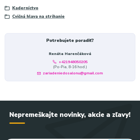
Kaderníctvo
Cvičná hlava na strihanie
Potrebujete poradiť?
Renáta Harenčáková
+421948050205
(Po-Pia, 8-16 hod.)
zariadeniedosalonu@gmail.com
Nepremeškajte novinky, akcie a zľavy!