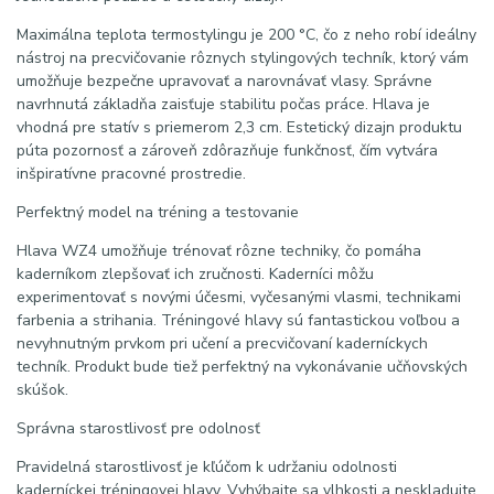
Maximálna teplota termostylingu je 200 °C, čo z neho robí ideálny
nástroj na precvičovanie rôznych stylingových techník, ktorý vám
umožňuje bezpečne upravovať a narovnávať vlasy. Správne
navrhnutá základňa zaisťuje stabilitu počas práce. Hlava je
vhodná pre statív s priemerom 2,3 cm. Estetický dizajn produktu
púta pozornosť a zároveň zdôrazňuje funkčnosť, čím vytvára
inšpiratívne pracovné prostredie.
Perfektný model na tréning a testovanie
Hlava WZ4 umožňuje trénovať rôzne techniky, čo pomáha
kaderníkom zlepšovať ich zručnosti. Kaderníci môžu
experimentovať s novými účesmi, vyčesanými vlasmi, technikami
farbenia a strihania. Tréningové hlavy sú fantastickou voľbou a
nevyhnutným prvkom pri učení a precvičovaní kaderníckych
techník. Produkt bude tiež perfektný na vykonávanie učňovských
skúšok.
Správna starostlivosť pre odolnosť
Pravidelná starostlivosť je kľúčom k udržaniu odolnosti
kaderníckej tréningovej hlavy. Vyhýbajte sa vlhkosti a neskladujte