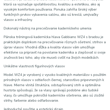
ktorá sa vyznačuje spoľahlivosťou, kvalitou a estetikou, ako aj
vysokým komfortom používania. Ponuka zahŕňa široký výber
funkčných prvkov vybavenia salónu, ako sú kreslá, umývačky
vlasov a infrazóny.
Dokonalý nástroj na precvičovanie kaderníckeho umenia
Pánska tréningová kadernícka hlava Gabbiano WZ4 s bradou je
praktickým doplnkom na precvičovanie rôznych ošetrení, strihov a
úprav vlasov. Vhodná dĺžka a kvalita vlasov vám umožňuje
efektívne sa pripraviť na povolanie kaderníka a zlepšovať si svoje
zručnosti bez toho, aby ste museli cvičiť na živých modelkách.
Unikátne vlastnosti figurínových vlasov
Model WZ4 je vyrobený z vysoko kvalitných materiálov s použitím
prírodných vlasov v odtieňoch čiernej, starostlivo pripevnených k
hlave. Mierne vlnitá štruktúra, odstupňovaný strih a optimálna
hustota spôsobujú, že sa vlasy správajú podobne ako ľudské
vlasy, čo umožňuje pokročilé kadernícke ošetrenia, ako sú zložité
strihy, farbenie alebo odfarbovanie.
Jednoduché použitie a estetický dizajn