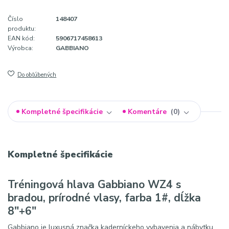
Číslo
148407
produktu:
EAN kód:
5906717458613
Výrobca:
GABBIANO
Do obľúbených
Kompletné špecifikácie
Komentáre
0
Kompletné špecifikácie
Tréningová hlava Gabbiano WZ4 s
bradou, prírodné vlasy, farba 1#, dĺžka
8"+6"
Gabbiano je luxusná značka kaderníckeho vybavenia a nábytku,