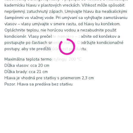
kadernícku hlavu v plastových vreckách. Vlhkosť môže spôsobiť
nepríjemný, zatuchnutý zápach. Umývajte hlavu iba nealkalickými
šampónmi vo vlažnej vode. Pri umývaní sa vyhýbajte zamotávaniu
vlasov – vlasy umývajte v smere rastu, od hlavy ku končekom.
Opláchnite teplou, nie horúcou vodou a nezabudnite použiť
kondicionér. Vlasy prečešte namokro – začnite od končekov a
postupujte po častiach smerom nahor. Dodržujte kondicionačné
postupy, aby ste predĺžili účinnosť produktu.
Maximálna teplota termostylingu: 200 °C
Dĺžka vlasov: cca 20 cm
Dĺžka brady: cca 21 cm
Hlava je vhodná pre statívy s priemerom 2,3 cm
Pozor. Hlava sa predáva bez statívu.
Kľúčové slová:
tréningová hlava Gabbiano s bradou, kadernícka hlava s fúzmi,
tréningová hlava pre barberov, hlava na strihanie brady, barber
tréning hlava, hlava s prírodnými vlasmi a bradou, pánske strihy
tréning, barber pomôcky, cvičná hlava barber, hair and beard
practice head