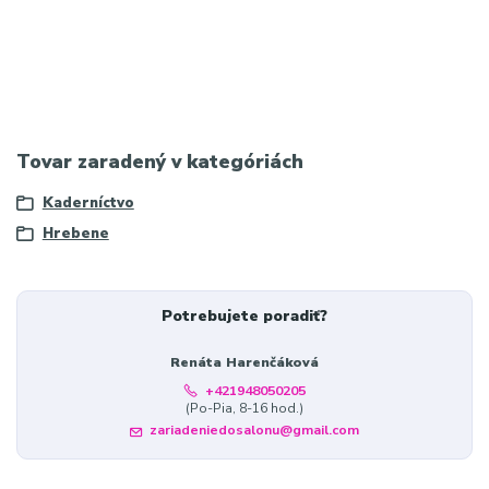
Profesionálny tupírovací hrebeň Kiepe Active Carbon Fibre z
uhlíkového vlákna, antistatický, odolný voči teplu a ideálny na
presné delenie a vytváranie objemu.
Tovar zaradený v kategóriách
Kaderníctvo
Hrebene
Potrebujete poradiť?
Renáta Harenčáková
+421948050205
(Po-Pia, 8-16 hod.)
zariadeniedosalonu@gmail.com