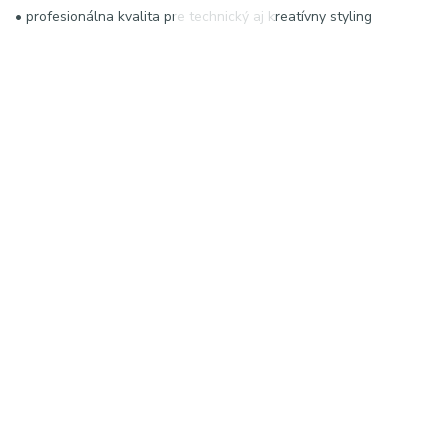
• profesionálna kvalita pre technický aj kreatívny styling
KĽÚČOVÉ SLOVÁ / HASHTAGY:
#KiepeProfessional #carbonfibrecomb #tupirovaciHreben
#hairtools #antistaticcomb #professionalhair #volumehair
#salonquality #hairstyling