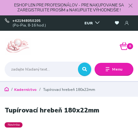
ESHOP LEN PRE PROFESIONÁLOV - PRE NAKUPOVANIE SA
ZAREGISTRUJTE PROSÍM a NAKUPUJTE VÝHODNEJŠIE !
+421948050205
EUR
(Po-Pia, 8-16 hod.)
0
Menu
Kaderníctvo
Tupírovací hrebeň 180x22mm
Tupírovací hrebeň 180x22mm
Novinka