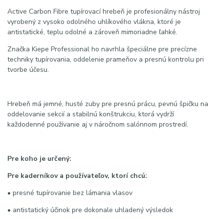
Active Carbon Fibre tupírovací hrebeň je profesionálny nástroj
vyrobený z vysoko odolného uhlíkového vlákna, ktoré je
antistatické, teplu odolné a zároveň mimoriadne ľahké.
Značka Kiepe Professional ho navrhla špeciálne pre precízne
techniky tupírovania, oddelenie prameňov a presnú kontrolu pri
tvorbe účesu.
Hrebeň má jemné, husté zuby pre presnú prácu, pevnú špičku na
oddelovanie sekcií a stabilnú konštrukciu, ktorá vydrží
každodenné používanie aj v náročnom salónnom prostredí.
Pre koho je určený:
Pre kaderníkov a používateľov, ktorí chcú:
• presné tupírovanie bez lámania vlasov
• antistatický účinok pre dokonale uhladený výsledok