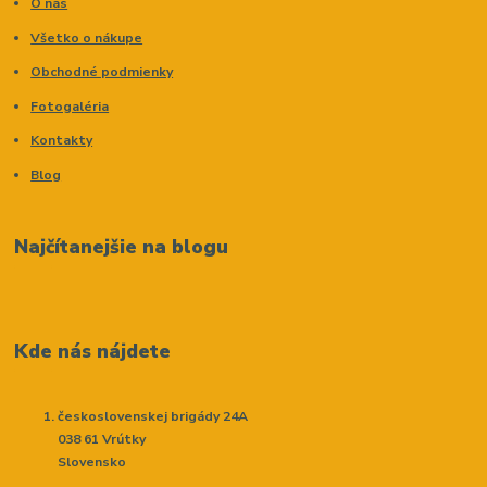
O nás
Všetko o nákupe
Obchodné podmienky
Fotogaléria
Kontakty
Blog
Najčítanejšie na blogu
Kde nás nájdete
československej brigády 24A
038 61 Vrútky
Slovensko