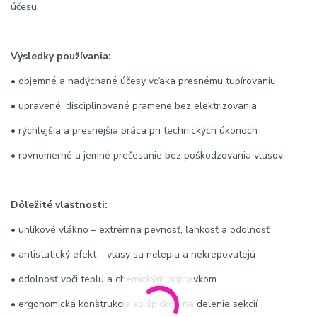
účesu.
Výsledky používania:
• objemné a nadýchané účesy vďaka presnému tupírovaniu
• upravené, disciplinované pramene bez elektrizovania
• rýchlejšia a presnejšia práca pri technických úkonoch
• rovnomerné a jemné prečesanie bez poškodzovania vlasov
Dôležité vlastnosti:
• uhlíkové vlákno – extrémna pevnosť, ľahkosť a odolnosť
• antistatický efekt – vlasy sa nelepia a nekrepovatejú
• odolnosť voči teplu a chemickým prípravkom
• ergonomická konštrukcia so špičkou na delenie sekcií