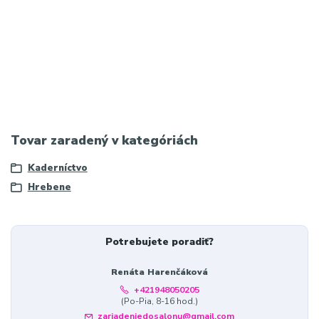
Profesionálny tupírovací hrebeň Kiepe Active Carbon Fibre z
uhlíkového vlákna, antistatický, odolný voči teplu a ideálny na
presné delenie a vytváranie objemu.
Tovar zaradený v kategóriách
Kaderníctvo
Hrebene
Potrebujete poradiť?
Renáta Harenčáková
+421948050205
(Po-Pia, 8-16 hod.)
zariadeniedosalonu@gmail.com