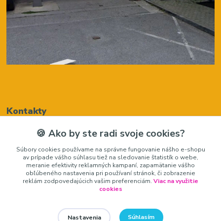
Kontakty
🍪 Ako by ste radi svoje cookies?
Renáta Harenčáková
Súbory cookies používame na správne fungovanie nášho e-shopu
+421948050205
av prípade vášho súhlasu tiež na sledovanie štatistík o webe,
(Po-Pia, 8-16 hod.)
meranie efektivity reklamných kampaní, zapamätanie vášho
obľúbeného nastavenia pri používaní stránok, či zobrazenie
zariadeniedosalonu@gmail.com
reklám zodpovedajúcich vašim preferenciám.
Viac na využitie
cookies
Súhlasím
Nastavenia