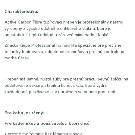
Charakteristika:
Active Carbon Fibre tupírovací hrebeň je profesionálny nástroj
vyrobený z vysoko odolného uhlíkového vlákna, ktoré je
antistatické, teplu odolné a zároveň mimoriadne ľahké.
Značka Kiepe Professional ho navrhla špeciálne pre precízne
techniky tupírovania, oddelenie prameňov a presnú kontrolu pri
tvorbe účesu.
Hrebeň má jemné, husté zuby pre presnú prácu, pevnú špičku na
oddelovanie sekcií a stabilnú konštrukciu, ktorá vydrží
každodenné používanie aj v náročnom salónnom prostredí.
Pre koho je určený:
Pre kaderníkov a používateľov, ktorí chcú:
• presné tupírovanie bez lámania vlasov