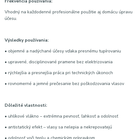
Frekvencia používania:
Vhodný na každodenné profesionálne použitie aj domácu úpravu
účesu.
Výsledky používania:
• objemné a nadýchané účesy vďaka presnému tupírovaniu
• upravené, disciplinované pramene bez elektrizovania
• rýchlejšia a presnejšia práca pri technických úkonoch
• rovnomerné a jemné prečesanie bez poškodzovania vlasov
Dôležité vlastnosti:
• uhlíkové vlákno – extrémna pevnosť, ľahkosť a odolnosť
• antistatický efekt – vlasy sa nelepia a nekrepovatejú
• odolnosť voči teplu a chemickým prípravkom