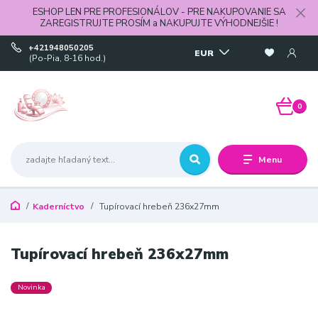
ESHOP LEN PRE PROFESIONÁLOV - PRE NAKUPOVANIE SA
ZAREGISTRUJTE PROSÍM a NAKUPUJTE VÝHODNEJŠIE !
+421948050205
EUR
(Po-Pia, 8-16 hod.)
0
Menu
Kaderníctvo
Tupírovací hrebeň 236x27mm
Tupírovací hrebeň 236x27mm
Novinka