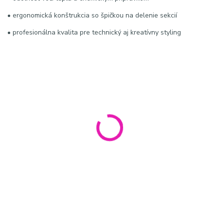
• ergonomická konštrukcia so špičkou na delenie sekcií
• profesionálna kvalita pre technický aj kreatívny styling
KĽÚČOVÉ SLOVÁ / HASHTAGY:
#KiepeProfessional #carbonfibrecomb #tupirovaciHreben
#hairtools #antistaticcomb #professionalhair #volumehair
#salonquality #hairstyling