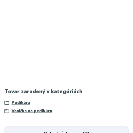
Najvyhľadávanejšie frázy (Google):
vanička na pedikúru,
pedikérska vanička, vanička na nohy, profesionálna pedikúra
vybavenie, vanička na pedikúru cena, mobilná vanička na
pedikúru, pedikúra salón vybavenie
Hashtagy:
#vanickanapedikuru #pedikura #pedikerskepotreby
#profesionalnapedikura #salonkrasy #vybaveniesalonu
#bielavanicka #beautyequipment #mobilnapedikura
Tovar zaradený v kategóriách
Pedikúra
Vanička na pedikúru