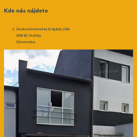
Kde nás nájdete
československej brigády 24A
038 61 Vrútky
Slovensko