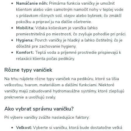
Namáčanie nôh:
Primárna funkcia vaničky je umožniť
klientom alebo vám samotným namočiť nohy v teplej vode
s prídavkom rôznych solí, olejov alebo byliniek, čo zmäkčí
pokožku a pripraví ju na ďalšie ošetrenie.
Mobilita:
Vďaka kolieskam je vanička ľahko
premiestniteľná po miestnosti, čo zvyšuje pohodlie pri práci.
Hygiena:
Povrch vaničky je hladký a ľahko čistiteľný, čo je
dôležité pre zachovanie hygieny.
Komfort:
Teplá voda a príjemné prostredie prispievajú k
relaxácii klienta počas pedikúry.
Rôzne typy vaničiek
Na trhu nájdete rôzne typy vaničiek na pedikúru, ktoré sa líšia
veľkosťou, tvarom, materiálom a ďalšími funkciami. Niektoré
vaničky majú zabudované hydromasážne systémy, ktoré zlepšujú
prekrvenie a uvoľňujú svaly.
Ako vybrať správnu vaničku?
Pri výbere vaničky zvážte nasledujúce faktory:
Veľkosť:
Vyberte si vaničku, ktorá bude dostatočne veľká