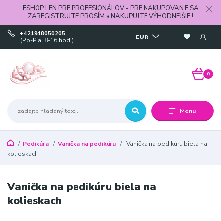
ESHOP LEN PRE PROFESIONÁLOV - PRE NAKUPOVANIE SA
ZAREGISTRUJTE PROSÍM a NAKUPUJTE VÝHODNEJŠIE !
+421948050205
EUR
(Po-Pia, 8-16 hod.)
0
Menu
Pedikúra
Vanička na pedikúru
Vanička na pedikúru biela na
kolieskach
Vanička na pedikúru biela na
kolieskach