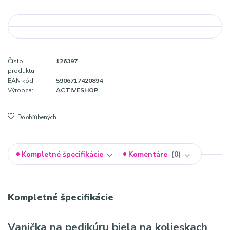
Číslo
126397
produktu:
EAN kód:
5906717420894
Výrobca:
ACTIVESHOP
Do obľúbených
Kompletné špecifikácie
Komentáre
0
Kompletné špecifikácie
Vanička na pedikúru biela na kolieskach