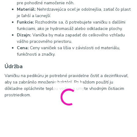
pre pohodlné namočenie nôh.
Materiál:
Nehrdzavejúca oceľ je odolnejšia, zatiaľ čo plast
je ľahší a lacnejší.
Funkcie:
Rozhodnite sa, či potrebujete vaničku s ďalšími
funkciami, ako je hydromasáž alebo odkladacie plochy.
Dizajn:
Vanička by mala zapadať do celkového vzhľadu
vášho pracovného priestoru.
Cena:
Ceny vaničiek sa líšia v závislosti od materiálu,
funkčnosti a značky.
Údržba
Vaničku na pedikúru je potrebné pravidelne čistiť a dezinfikovať,
aby sa zabránilo množeniu baktérií. Po každom použití ju
dôkladne opláchnite teplou vodou a umyte vhodným čistiacim
prostriedkom.
biela vanička na pedikúru, vanička na pedikúru na kolieskach,
pedikérska vanička biela, profesionálna vanička na pedikúru,
mobilná vanička na pedikúru, vanička na namáčanie nôh,
vybavenie pedikérskeho salónu, pedikérske potreby, plastová
vanička na pedikúru, salón krásy vybavenie