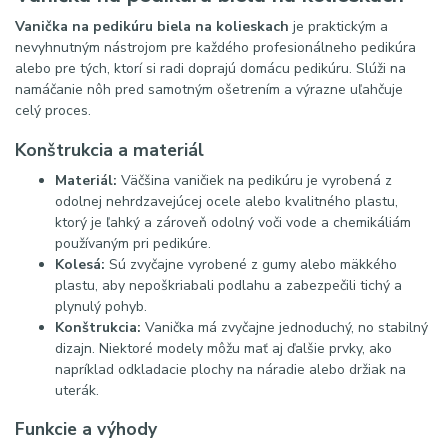
Vanička na pedikúru biela na kolieskach
je praktickým a
nevyhnutným nástrojom pre každého profesionálneho pedikúra
alebo pre tých, ktorí si radi doprajú domácu pedikúru. Slúži na
namáčanie nôh pred samotným ošetrením a výrazne uľahčuje
celý proces.
Konštrukcia a materiál
Materiál:
Väčšina vaničiek na pedikúru je vyrobená z
odolnej nehrdzavejúcej ocele alebo kvalitného plastu,
ktorý je ľahký a zároveň odolný voči vode a chemikáliám
používaným pri pedikúre.
Kolesá:
Sú zvyčajne vyrobené z gumy alebo mäkkého
plastu, aby nepoškriabali podlahu a zabezpečili tichý a
plynulý pohyb.
Konštrukcia:
Vanička má zvyčajne jednoduchý, no stabilný
dizajn. Niektoré modely môžu mať aj ďalšie prvky, ako
napríklad odkladacie plochy na náradie alebo držiak na
uterák.
Funkcie a výhody