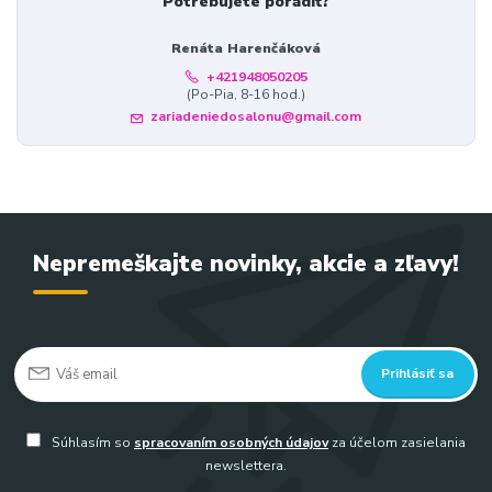
Potrebujete poradiť?
Renáta Harenčáková
+421948050205
(Po-Pia, 8-16 hod.)
zariadeniedosalonu@gmail.com
Nepremeškajte novinky, akcie a zľavy!
Prihlásiť sa
Súhlasím so
spracovaním osobných údajov
za účelom zasielania
newslettera.