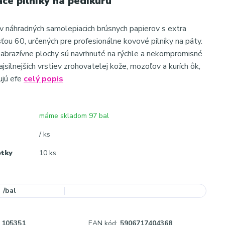
ce pilníky na pedikúru
 náhradných samolepiacich brúsnych papierov s extra
sťou 60, určených pre profesionálne kovové pilníky na päty.
abrazívne plochy sú navrhnuté na rýchle a nekompromisné
jsilnejších vrstiev zrohovatelej kože, mozoľov a kurích ôk,
ujú efe
celý popis
máme skladom 97 bal
/ ks
otky
10 ks
/
bal
105351
EAN kód:
5906717404368