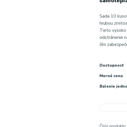
samolepia
Sada 10 kusov
hrubou zrnito
Tieto vysoko 
odstránenie na
čím zabezpeč
Dostupnosť
Merná cena
Balenie jedn
Číslo produktu: