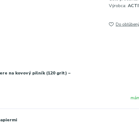
Výrobca:
ACT
Do obľúben
e na kovový pilník (120 grit) –
mám
papiermi