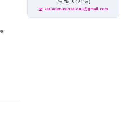
(Po-Pia, 8-16 hod.)
zariadeniedosalonu@gmail.com
va
lepiace
0ks
áhradné