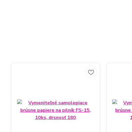
plochy na kovový pilník, ako odstrániť hrubé mozole na no