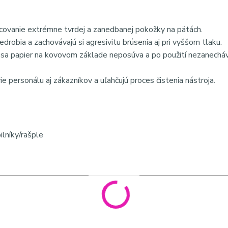
covanie extrémne tvrdej a zanedbanej pokožky na pätách.
drobia a zachovávajú si agresivitu brúsenia aj pri vyššom tlaku.
že sa papier na kovovom základe neposúva a po použití nezanechá
ie personálu aj zákazníkov a uľahčujú proces čistenia nástroja.
lníky/rašple
avsalone #podologia #starostlivostonoohy #nahradnenapln
 slová:
náhradné brúsne papiere na kovový pilník 60 grit, samo
 päty, profesionálna pedikúra príslušenstvo, hygiena v pedikúre 1
dikúru 60 grit recenzie, najsilnejší pilník na zrohovatenú kožu, n