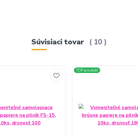
hách, jednorazové brúsne sady 10ks
Meta popis:
Súvisiaci tovar
10
TOP produkt