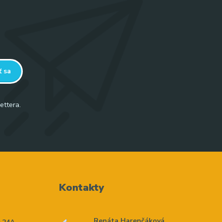
ť sa
ettera.
Kontakty
Renáta Harenčáková