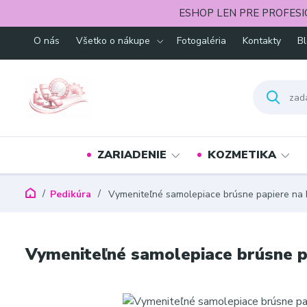
ESHOP LEN PRE PROFESI
O nás
Všetko o nákupe
Fotogaléria
Kontakty
B
ZARIADENIE
KOZMETIKA
Pedikúra
Vymeniteľné samolepiace brúsne papiere na ko
Vymeniteľné samolepiace brúsne pap