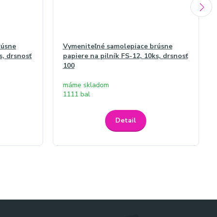
rúsne
Vymeniteľné samolepiace brúsne
s, drsnosť
papiere na pilník FS-12, 10ks, drsnosť
100
máme skladom
1111 bal
Detail