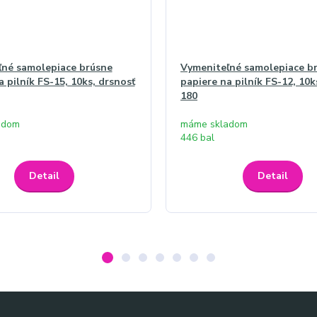
ľné samolepiace brúsne
Vymeniteľné samolepiace b
a pilník FS-15, 10ks, drsnosť
papiere na pilník FS-12, 10k
180
adom
máme skladom
446 bal
Detail
Detail