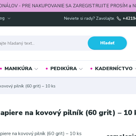
ONÁLOV - PRE NAKUPOVANIE SA ZAREGISTRUJTE PROSÍM a N
log
Neviete si rady? Zavolajte.
+4219
Hľadať
MANIKÚRA
PEDIKÚRA
KADERNÍCTVO
vový pilník (60 grit) – 10 ks
iere na kovový pilník (60 grit) – 10 