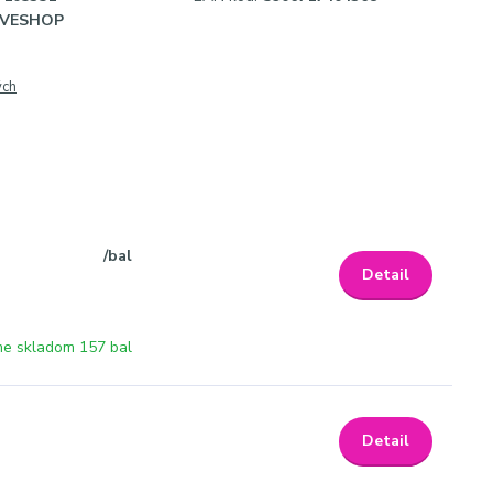
IVESHOP
ých
/
bal
Detail
e skladom 157 bal
Detail