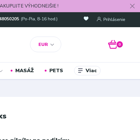
AKUPUJTE VÝHODNEJŠIE !
48050205
(Po-Pia, 8-16 hod.)
Prihlásenie
EUR
0
Viac
MASÁŽ
PETS
ks