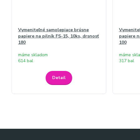
Vymeniteľné samolepiace brúsne
Vymenite
papiere na pilník FS-15, 10ks, drsnosť
papiere n
180
100
máme skladom
máme skl
614 bal
317 bal
Detail