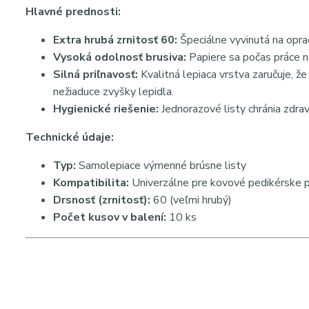
Hlavné prednosti:
Extra hrubá zrnitosť 60:
Špeciálne vyvinutá na opra
Vysoká odolnosť brusiva:
Papiere sa počas práce ne
Silná priľnavosť:
Kvalitná lepiaca vrstva zaručuje, 
nežiaduce zvyšky lepidla.
Hygienické riešenie:
Jednorazové listy chránia zdrav
Technické údaje:
Typ:
Samolepiace výmenné brúsne listy
Kompatibilita:
Univerzálne pre kovové pedikérske pi
Drsnosť (zrnitosť):
60 (veľmi hrubý)
Počet kusov v balení:
10 ks
Hashtagy:
#pedikura #brusnepapiere #drsnost60 #hygien
#kovovypilnik #odstraneniekose #activeshop
SEO kľúčové
nálepky na pedikérsku rašpľu, extra hrubý brúsny papier na
Najvyhľadávanejšie slová na Google:
brúsny papier na pe