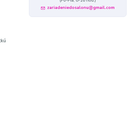
(Po-Pia, 8-16 hod.)
zariadeniedosalonu@gmail.com
ckú