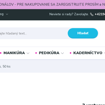
ONÁLOV - PRE NAKUPOVANIE SA ZAREGISTRUJTE PROSÍM a N
log
Neviete si rady? Zavolajte.
+4219
Hľadať
MANIKÚRA
PEDIKÚRA
KADERNÍCTVO
s, 50 ks