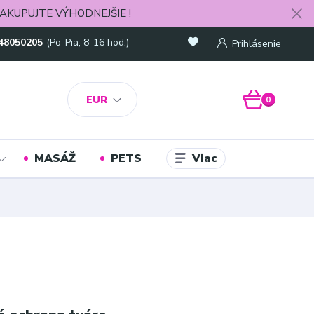
AKUPUJTE VÝHODNEJŠIE !
48050205
(Po-Pia, 8-16 hod.)
Prihlásenie
EUR
0
Viac
MASÁŽ
PETS