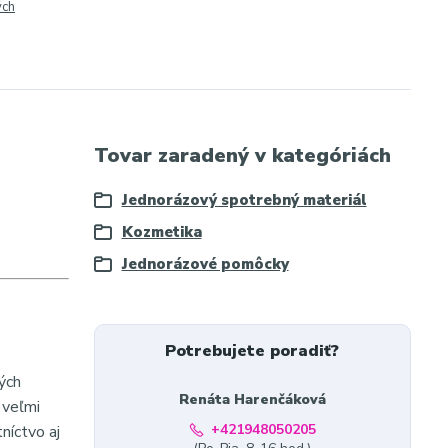
ých
Tovar zaradený v kategóriách
Jednorázový spotrebný materiál
Kozmetika
Jednorázové pomôcky
Potrebujete poradiť?
ých
Renáta Harenčáková
 veľmi
+421948050205
níctvo aj