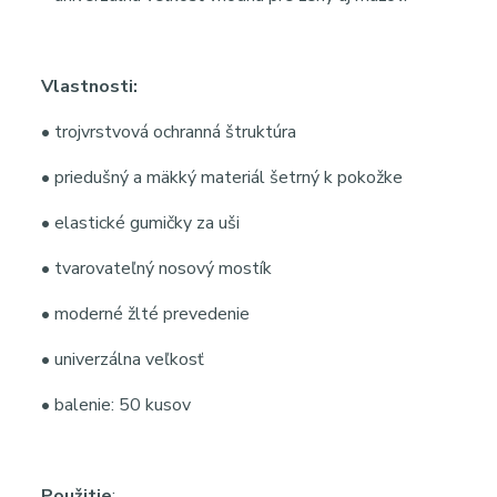
Vlastnosti:
• trojvrstvová ochranná štruktúra
• priedušný a mäkký materiál šetrný k pokožke
• elastické gumičky za uši
• tvarovateľný nosový mostík
• moderné žlté prevedenie
• univerzálna veľkosť
• balenie: 50 kusov
Použitie
: