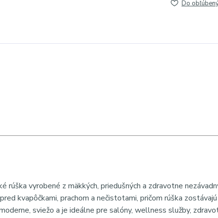
Do obľúben
ické rúška vyrobené z mäkkých, priedušných a zdravotne nezávadn
 pred kvapôčkami, prachom a nečistotami, pričom rúška zostávajú
oderne, sviežo a je ideálne pre salóny, wellness služby, zdravot