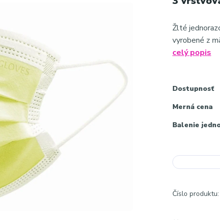
3 vrstvov
Žlté jednoraz
vyrobené z mä
celý popis
Dostupnosť
Merná cena
Balenie jedn
Číslo produktu: