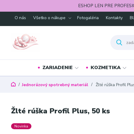
ESHOP LEN PRE PROFESI
O nás
Všetko o nákupe
Fotogaléria
Kontakty
B
ZARIADENIE
KOZMETIKA
Jednorázový spotrebný materiál
Žlté rúška Profil Plu
Žlté rúška Profil Plus, 50 ks
Novinka