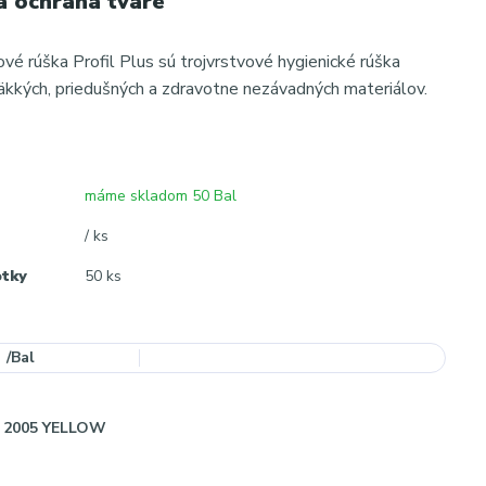
á ochrana tváre
ové rúška Profil Plus sú trojvrstvové hygienické rúška
kkých, priedušných a zdravotne nezávadných materiálov.
máme skladom 50 Bal
/ ks
otky
50 ks
/
Bal
2005 YELLOW