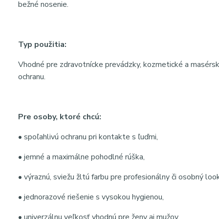
bežné nosenie.
Typ použitia:
Vhodné pre zdravotnícke prevádzky, kozmetické a masérske s
ochranu.
Pre osoby, ktoré chcú:
• spoľahlivú ochranu pri kontakte s ľuďmi,
• jemné a maximálne pohodlné rúška,
• výraznú, sviežu žltú farbu pre profesionálny či osobný look
• jednorazové riešenie s vysokou hygienou,
• univerzálnu veľkosť vhodnú pre ženy aj mužov.