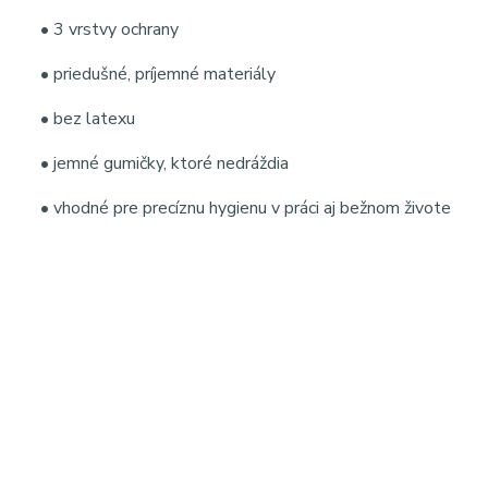
• 3 vrstvy ochrany
• priedušné, príjemné materiály
• bez latexu
• jemné gumičky, ktoré nedráždia
• vhodné pre precíznu hygienu v práci aj bežnom živote
Kľúčové slová / hashtagy:
#zleteruska #profilplus #jednorazoveruska #ruska50ks #
#zdravotnickeruska #yellowmask