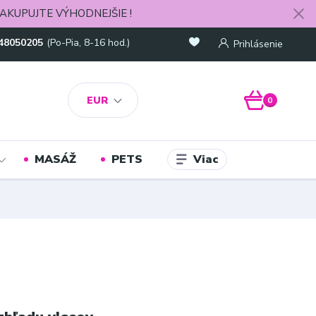
AKUPUJTE VÝHODNEJŠIE !
48050205
(Po-Pia, 8-16 hod.)
Prihlásenie
EUR
0
Viac
MASÁŽ
PETS