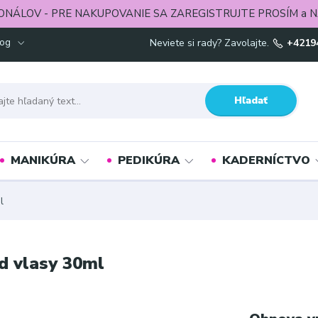
ONÁLOV - PRE NAKUPOVANIE SA ZAREGISTRUJTE PROSÍM a N
log
Neviete si rady? Zavolajte.
+4219
Hľadať
MANIKÚRA
PEDIKÚRA
KADERNÍCTVO
l
 vlasy 30ml