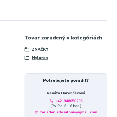
Tovar zaradený v kategóriách
ZNAČKY
Hyloren
Potrebujete poradiť?
Renáta Harenčáková
+421948050205
,
(Po-Pia, 8-16 hod.)
zariadeniedosalonu@gmail.com