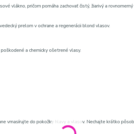
asové vlákno, pričom pomáha zachovať čistý, žiarivý a rovnomerný
vedecký prelom v ochrane a regenerácii blond vlasov.
, poškodené a chemicky ošetrené vlasy.
e vmasírujte do pokožky hlavy a vlasov. Nechajte krátko pôsobi