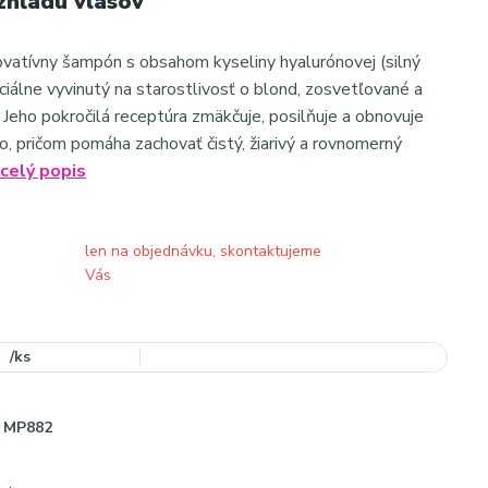
zhľadu vlasov
novatívny šampón s obsahom kyseliny hyalurónovej (silný
ciálne vyvinutý na starostlivosť o blond, zosvetľované a
. Jeho pokročilá receptúra zmäkčuje, posilňuje a obnovuje
o, pričom pomáha zachovať čistý, žiarivý a rovnomerný
celý popis
len na objednávku, skontaktujeme
Vás
/
ks
MP882