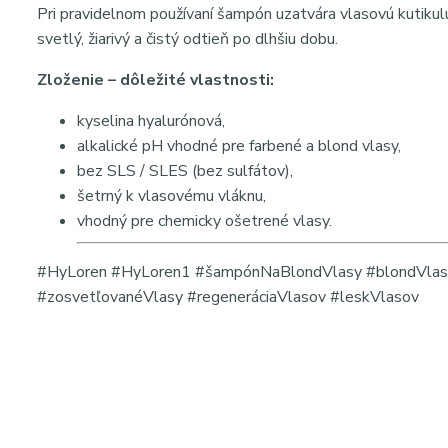
Pri pravidelnom používaní šampón uzatvára vlasovú kutikul
svetlý, žiarivý a čistý odtieň po dlhšiu dobu.
Zloženie – dôležité vlastnosti:
kyselina hyalurónová,
alkalické pH vhodné pre farbené a blond vlasy,
bez SLS / SLES (bez sulfátov),
šetrný k vlasovému vláknu,
vhodný pre chemicky ošetrené vlasy.
#HyLoren #HyLoren1 #šampónNaBlondVlasy #blondVlasy 
#zosvetľovanéVlasy #regeneráciaVlasov #leskVlasov