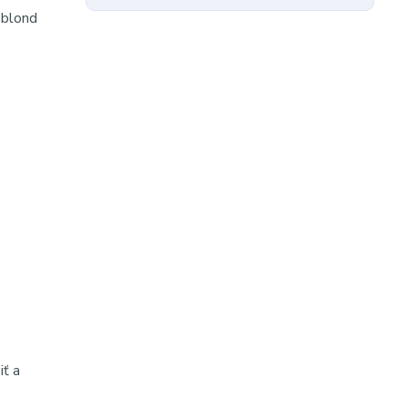
 blond
ť a