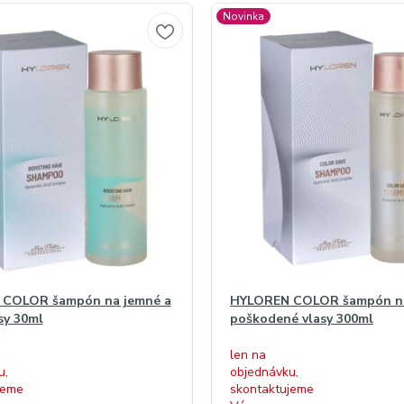
Novinka
COLOR šampón na jemné a
HYLOREN COLOR šampón n
sy 30ml
poškodené vlasy 300ml
len na
u,
objednávku,
jeme
skontaktujeme