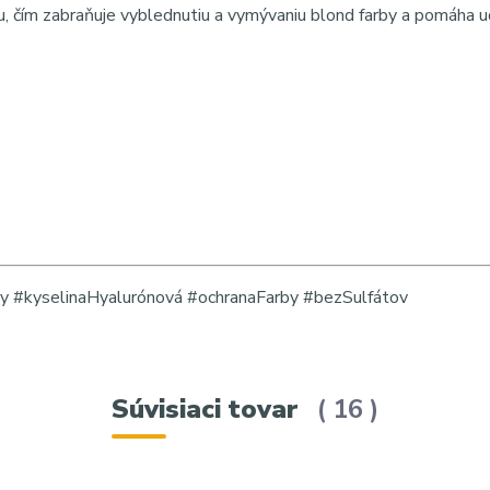
u, čím zabraňuje vyblednutiu a vymývaniu blond farby a pomáha u
#kyselinaHyalurónová #ochranaFarby #bezSulfátov
Súvisiaci tovar
16