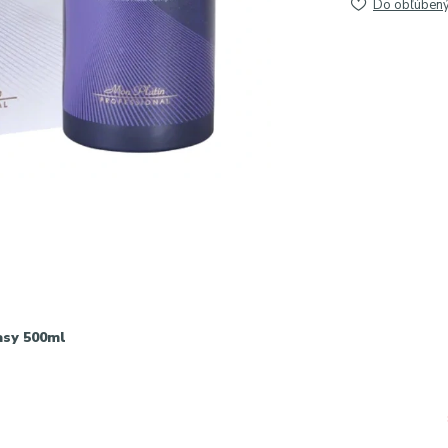
Do obľúben
sy 500ml