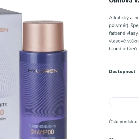
Obnova v
Alkalický a i
polymér), špe
farbené vlasy
vlasové vlákn
blond odtieň.
Dostupnosť
Číslo produktu: