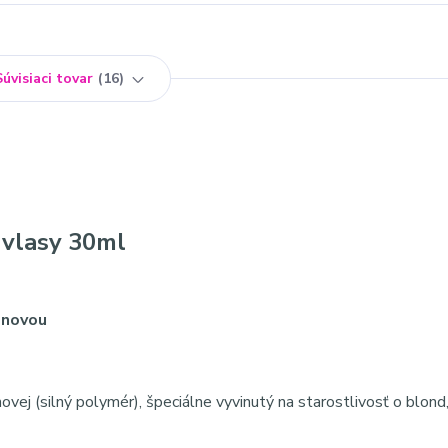
Súvisiaci tovar
16
vlasy 30ml
ónovou
vej (silný polymér), špeciálne vyvinutý na starostlivosť o blond