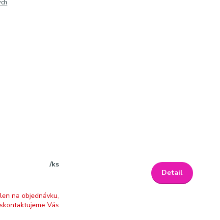
ých
/
ks
Detail
len na objednávku,
skontaktujeme Vás