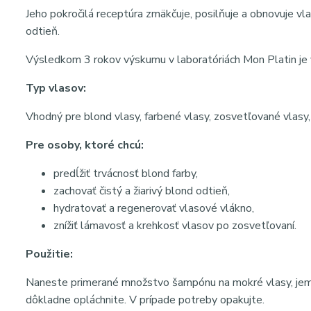
Jeho pokročilá receptúra zmäkčuje, posilňuje a obnovuje vl
odtieň.
Výsledkom 3 rokov výskumu v laboratóriách Mon Platin je 
Typ vlasov:
Vhodný pre blond vlasy, farbené vlasy, zosvetľované vlasy
Pre osoby, ktoré chcú:
predĺžiť trvácnosť blond farby,
zachovať čistý a žiarivý blond odtieň,
hydratovať a regenerovať vlasové vlákno,
znížiť lámavosť a krehkosť vlasov po zosvetľovaní.
Použitie:
Naneste primerané množstvo šampónu na mokré vlasy, jemn
dôkladne opláchnite. V prípade potreby opakujte.