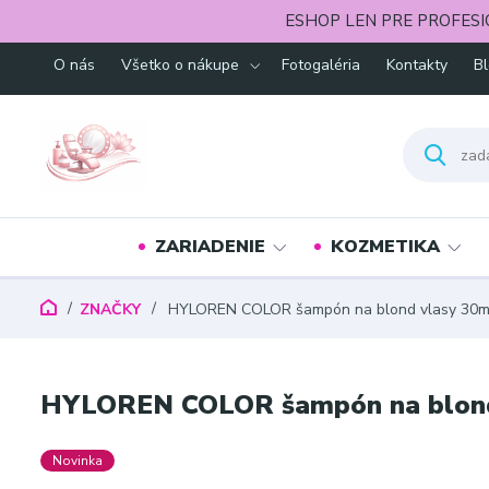
ESHOP LEN PRE PROFESI
O nás
Všetko o nákupe
Fotogaléria
Kontakty
B
ZARIADENIE
KOZMETIKA
ZNAČKY
HYLOREN COLOR šampón na blond vlasy 30m
HYLOREN COLOR šampón na blond
Novinka