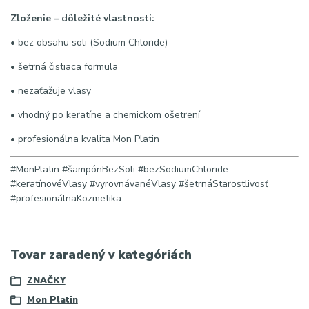
Zloženie – dôležité vlastnosti:
• bez obsahu soli (Sodium Chloride)
• šetrná čistiaca formula
• nezaťažuje vlasy
• vhodný po keratíne a chemickom ošetrení
• profesionálna kvalita Mon Platin
#MonPlatin #šampónBezSoli #bezSodiumChloride
#keratínovéVlasy #vyrovnávanéVlasy #šetrnáStarostlivosť
#profesionálnaKozmetika
Tovar zaradený v kategóriách
ZNAČKY
Mon Platin