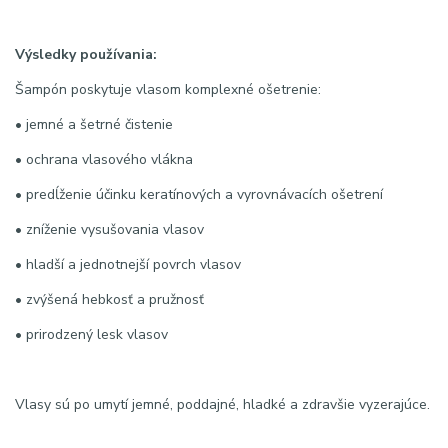
Výsledky používania:
Šampón poskytuje vlasom komplexné ošetrenie:
• jemné a šetrné čistenie
• ochrana vlasového vlákna
• predĺženie účinku keratínových a vyrovnávacích ošetrení
• zníženie vysušovania vlasov
• hladší a jednotnejší povrch vlasov
• zvýšená hebkosť a pružnosť
• prirodzený lesk vlasov
Vlasy sú po umytí jemné, poddajné, hladké a zdravšie vyzerajúce.