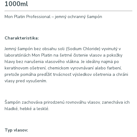
1000ml
Mon Platin Professional – jemný ochranný šampón
Charakteristika:
Jemný šampón bez obsahu soli (Sodium Chloride) vyvinutý v
laboratóriách Mon Platin na šetrné čistenie vlasov a pokožky
hlavy bez narušenia vlasového vlákna. Je ideálny najmä po
keratínovom ošetrení, chemickom vyrovnávaní alebo farbení,
pretože pomáha predĺžiť trvácnosť výsledkov ošetrenia a chráni
vlasy pred vysušením.
Šampón zachováva prirodzenú rovnováhu vlasov, zanecháva ich
hladké, hebké a lesklé.
Typ vlasov: