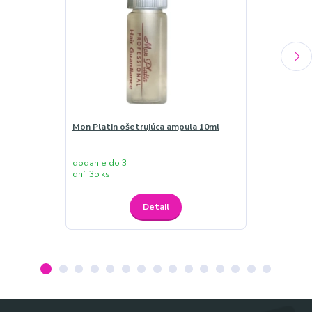
Mon Platin ošetrujúca ampula 10ml
Mon Platin ob
500ml
dodanie do 3
dodanie do 3
dní, 35 ks
dní, 35 ks
Detail