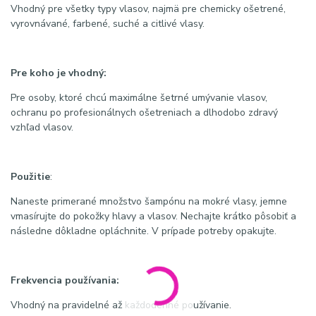
Vhodný pre všetky typy vlasov, najmä pre chemicky ošetrené,
vyrovnávané, farbené, suché a citlivé vlasy.
Pre koho je vhodný:
Pre osoby, ktoré chcú maximálne šetrné umývanie vlasov,
ochranu po profesionálnych ošetreniach a dlhodobo zdravý
vzhľad vlasov.
Použitie
:
Naneste primerané množstvo šampónu na mokré vlasy, jemne
vmasírujte do pokožky hlavy a vlasov. Nechajte krátko pôsobiť a
následne dôkladne opláchnite. V prípade potreby opakujte.
Frekvencia používania:
Vhodný na pravidelné až každodenné používanie.