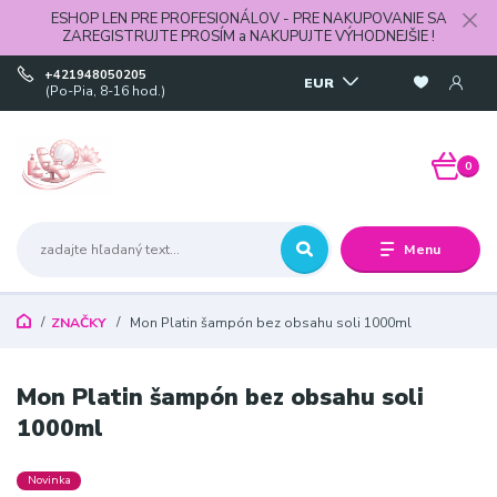
ESHOP LEN PRE PROFESIONÁLOV - PRE NAKUPOVANIE SA
ZAREGISTRUJTE PROSÍM a NAKUPUJTE VÝHODNEJŠIE !
+421948050205
EUR
(Po-Pia, 8-16 hod.)
0
Menu
ZNAČKY
Mon Platin šampón bez obsahu soli 1000ml
Mon Platin šampón bez obsahu soli
1000ml
Novinka