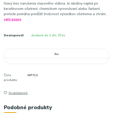
hlavy bez narušenia vlasového vlákna. Je ideálny najmä po
keratínovom ošetrení, chemickom vyrovnávaní alebo farbení,
pretože pomáha predĺžiť trvácnosť výsledkov ošetrenia a chráni.
celý popis
Dostupnosť
dodanie do 3 dní, 35 ks
/
ks
Číslo
MP713
produktu:
Do obľúbených
Podobné produkty