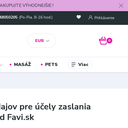
AKUPUJTE VÝHODNEJŠIE !
48050205
(Po-Pia, 8-16 hod.)
Prihlásenie
EUR
0
Viac
MASÁŽ
PETS
jov pre účely zaslania
d Favi.sk