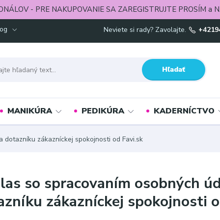
ONÁLOV - PRE NAKUPOVANIE SA ZAREGISTRUJTE PROSÍM a N
log
Neviete si rady? Zavolajte.
+4219
Hľadať
MANIKÚRA
PEDIKÚRA
KADERNÍCTVO
 dotazníku zákazníckej spokojnosti od Favi.sk
las so spracovaním osobných úda
azníku zákazníckej spokojnosti o