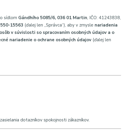
 so sídlom
Gándhího 5085/6, 036 01 Martin
, IČO: 41243838,
a 550-15563
(ďalej len „Správca“), aby v zmysle
nariadenia
osôb v súvislosti so spracovaním osobných údajov a o
ecné nariadenie o ochrane osobných údajov
(ďalej len
 zasielania dotazníkov spokojnosti zákazníkov.