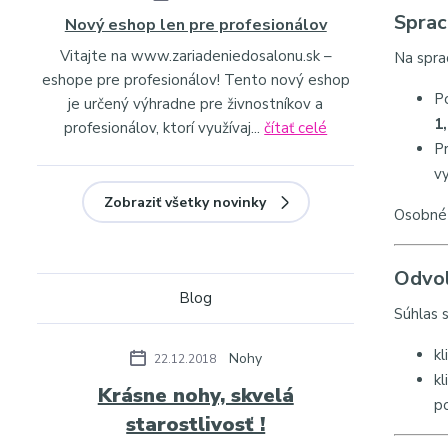
Sprac
Nový eshop len pre profesionálov
Vitajte na www.zariadeniedosalonu.sk –
Na spra
eshope pre profesionálov! Tento nový eshop
P
je určený výhradne pre živnostníkov a
1
profesionálov, ktorí využívaj...
čítať celé
Pr
v
Zobraziť všetky novinky
Osobné
Odvol
Blog
Súhlas 
k
Nohy
22.12.2018
k
Krásne nohy, skvelá
p
starostlivosť !