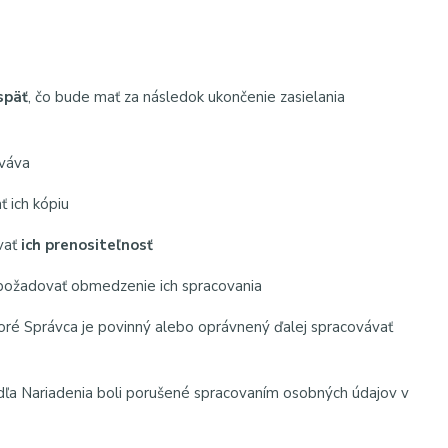
späť
, čo bude mať za následok ukončenie zasielania
ováva
 ich kópiu
vať
ich prenositeľnosť
 požadovať obmedzenie ich spracovania
ktoré Správca je povinný alebo oprávnený ďalej spracovávať
dľa Nariadenia boli porušené spracovaním osobných údajov v