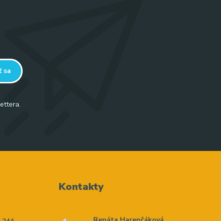
ť sa
ettera.
Kontakty
Renáta Harenčáková