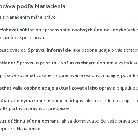
práva podľa Nariadenia
e s Nariadením máte právo:
zťahovať súhlas so spracovaním osobných údajov kedykoľvek 
otazníkov spokojnosti
ožadovať od Správcu informácie
, aké osobné údaje o vás sprac
ožiadať Správcu o prístup k vašim osobným údajom
a vyžadovať
 prípade automatizovaného spracovania osobných údajov, požado
echať vaše osobné údaje aktualizovať alebo opraviť
, prípadne
ožiadať o vymazanie osobných údajov
, ak sa nejedná o údaje, 
odľa platných právnych predpisov
yužiť účinnú súdnu ochranu
, ak sa domnievate, že vaše práva po
ozpore s Nariadením