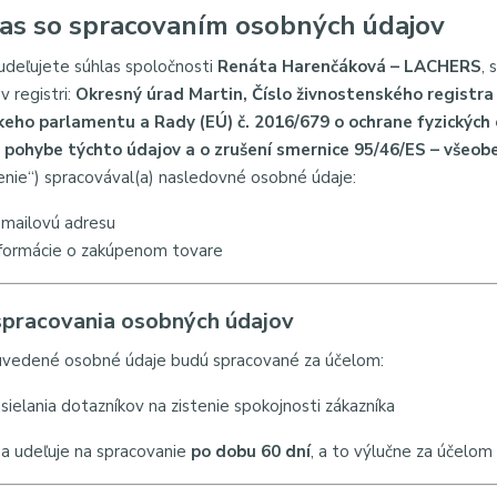
as so spracovaním osobných údajov
deľujete súhlas spoločnosti
Renáta Harenčáková – LACHERS
,
v registri:
Okresný úrad Martin, Číslo živnostenského registr
eho parlamentu a Rady (EÚ) č. 2016/679 o ochrane fyzických 
 pohybe týchto údajov a o zrušení smernice 95/46/ES – všeob
enie“) spracovával(a) nasledovné osobné údaje:
-mailovú adresu
nformácie o zakúpenom tovare
spracovania osobných údajov
uvedené osobné údaje budú spracované za účelom:
sielania dotazníkov na zistenie spokojnosti zákazníka
sa udeľuje na spracovanie
po dobu 60 dní
, a to výlučne za účelom