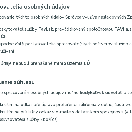
ovatelia osobných údajov
covanie týchto osobných údajov Správca využíva nasledovných
Zp
oskytovateľ služby
Favi.sk
, prevádzkovaný spoločnosťou
FAVI a.s
, ČR
ípadne ďalší poskytovatelia spracovateľských softvérov, služieb a a
yužívaní
 údaje
nebudú prenášané mimo územia EÚ
.
anie súhlasu
so spracovaním osobných údajov možno
kedykoľvek odvolať
, a to
liknutím na odkaz pre úpravu preferencií súkromia v dolnej časti 
liknutím na príslušný odkaz v e-maile s dotazníkom spokojnosti (v
oskytovateľa služby Zboží.cz)