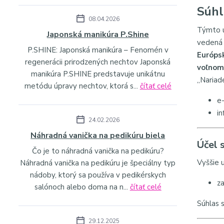
Súhl
08.04.2026
Týmto u
Japonská manikúra P.Shine
vedená 
P.SHINE: Japonská manikúra – Fenomén v
Európsk
regenerácii prirodzených nechtov Japonská
voľnom
manikúra P.SHINE predstavuje unikátnu
„Nariad
metódu úpravy nechtov, ktorá s...
čítať celé
e
i
24.02.2026
Náhradná vanička na pedikúru biela
Účel 
Čo je to náhradná vanička na pedikúru?
Vyššie 
Náhradná vanička na pedikúru je špeciálny typ
nádoby, ktorý sa používa v pedikérskych
za
salónoch alebo doma na n...
čítať celé
Súhlas 
29.12.2025