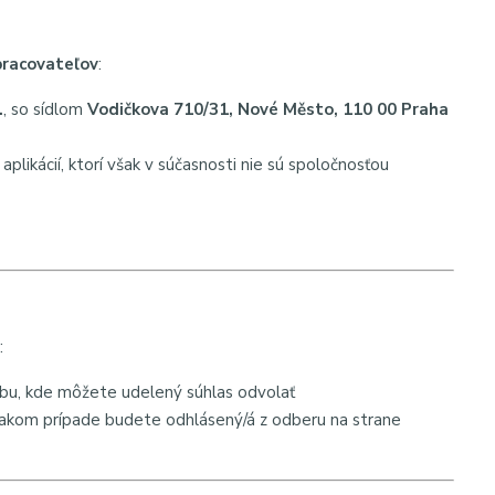
racovateľov
:
.
, so sídlom
Vodičkova 710/31, Nové Město, 110 00 Praha
plikácií, ktorí však v súčasnosti nie sú spoločnosťou
:
webu, kde môžete udelený súhlas odvolať
 takom prípade budete odhlásený/á z odberu na strane