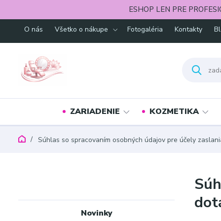
ESHOP LEN PRE PROFESI
O nás
Všetko o nákupe
Fotogaléria
Kontakty
B
ZARIADENIE
KOZMETIKA
Súhlas so spracovaním osobných údajov pre účely zaslania
Súh
dot
Novinky