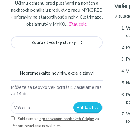
Účinnú ochranu pred plesňami na nohách a
Vaše 
nechtoch ponúkajú produkty z radu MYKORED
V súlad
- prípravky na starostlivosť o nohy. Clotrimazol
obsiahnutý v MYKO...
čítať celé
V
d
Zobraziť všetky články
P
P
V
Nepremeškajte novinky, akcie a zľavy!
N
Môžete sa kedykoľvek odhlásiť. Zasielame raz
za 14 dní.
P
p
Prihlásiť sa
V
Súhlasím so
spracovaním osobných údajov
za
r
účelom zasielania newslettera.