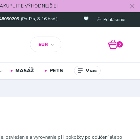
AKUPUJTE VÝHODNEJŠIE !
48050205
(Po-Pia, 8-16 hod.)
Prihlásenie
EUR
0
Viac
MASÁŽ
PETS
ie, osvieženie a vyrovnanie pH pokožky po odlíčení alebo