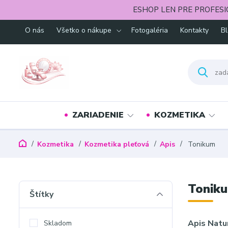
ESHOP LEN PRE PROFESI
O nás
Všetko o nákupe
Fotogaléria
Kontakty
B
ZARIADENIE
KOZMETIKA
Kozmetika
Kozmetika pleťová
Apis
Tonikum
Tonik
Štítky
Apis Natu
Skladom