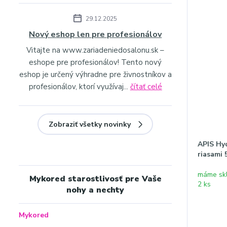
29.12.2025
Nový eshop len pre profesionálov
Vitajte na www.zariadeniedosalonu.sk –
eshope pre profesionálov! Tento nový
eshop je určený výhradne pre živnostníkov a
profesionálov, ktorí využívaj...
čítať celé
Zobraziť všetky novinky
APIS Hy
riasami
máme sk
Mykored starostlivosť pre Vaše
2 ks
nohy a nechty
Mykored