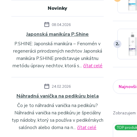
Novinky
08.04.2026
Japonská manikúra P.Shine
P.SHINE: Japonská manikúra – Fenomén v
2.
regenerácii prirodzených nechtov Japonská
manikúra P.SHINE predstavuje unikátnu
metódu úpravy nechtov, ktorá s...
čítať celé
Najnovši
24.02.2026
Náhradná vanička na pedikúru biela
Čo je to náhradná vanička na pedikúru?
Náhradná vanička na pedikúru je špeciálny
Zobrazujem 
typ nádoby, ktorý sa používa v pedikérskych
salónoch alebo doma na n...
čítať celé
TOP produk