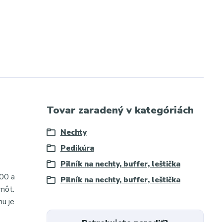
Tovar zaradený v kategóriách
Nechty
Pedikúra
Pilník na nechty, buffer, leštička
200 a
Pilník na nechty, buffer, leštička
hmôt.
mu je