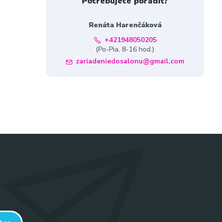
Potrebujete poradiť?
Renáta Harenčáková
 pre
+421948050205
(Po-Pia, 8-16 hod.)
zariadeniedosalonu@gmail.com
y,
htov,