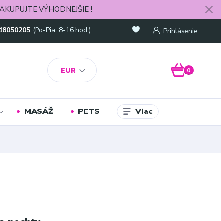
AKUPUJTE VÝHODNEJŠIE !
48050205
(Po-Pia, 8-16 hod.)
Prihlásenie
EUR
0
Viac
MASÁŽ
PETS