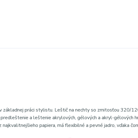
 základnej práci stylistu. Leštič na nechty so zrnitosťou 320/1
predleštenie a leštenie akrylových, gélových a akryl-gélových 
 najkvalitnejšieho papiera, má flexibilné a pevné jadro, vďaka čo