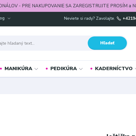
ONÁLOV - PRE NAKUPOVANIE SA ZAREGISTRUJTE PROSÍM a N
log
Neviete si rady? Zavolajte.
+4219
Hľadať
MANIKÚRA
PEDIKÚRA
KADERNÍCTVO