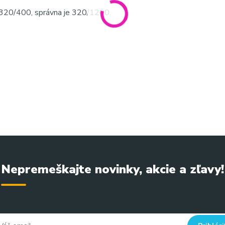
 320/400, správna je 320/1200.
nie a lesk nechtov, vhodná na prírodné aj gélové nechty, ideálna
e aj domáce použitie
er na nechty, blok na leštenie nechtov, leštička na prírodné necht
 buffer blok na nechty, leštenie nechtov, hladké nechty, lesk nec
Nepremeškajte novinky, akcie a zľavy!