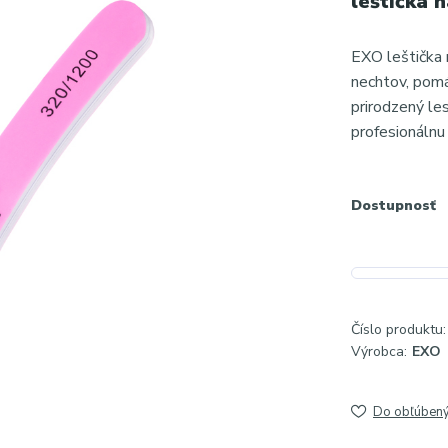
leštička 
EXO leštička r
nechtov, pomá
prirodzený les
profesionálnu
Dostupnosť
Číslo produktu:
Výrobca:
EXO
Do obľúben