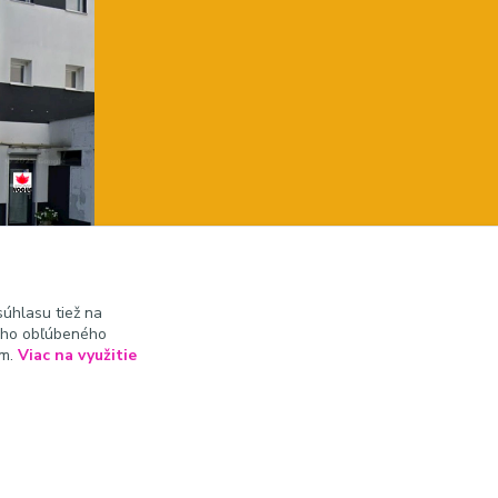
úhlasu tiež na
ášho obľúbeného
ám.
Viac na využitie