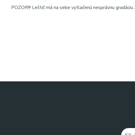
POZOR!!! Leštič má na sebe vytlačenú nesprávnu gradáciu
SEO meta popis:
EXO leštička rovná pre dokonalé vyhlade
manikúru aj pedikúru, kvalitné spracovanie pre profesionáln
Kľúčové slová:
EXO leštička rovná, leštička na nechty, buff
leštička na gélové nechty, profesionálna leštička na nechty,
manikúra nástroje, pedikúra nástroje