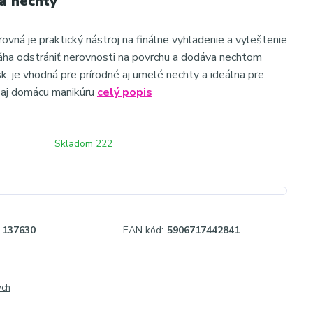
na nechty
ovná je praktický nástroj na finálne vyhladenie a vyleštenie
ha odstrániť nerovnosti na povrchu a dodáva nechtom
k, je vhodná pre prírodné aj umelé nechty a ideálna pre
 aj domácu manikúru
celý popis
Skladom 222
137630
EAN kód:
5906717442841
ých