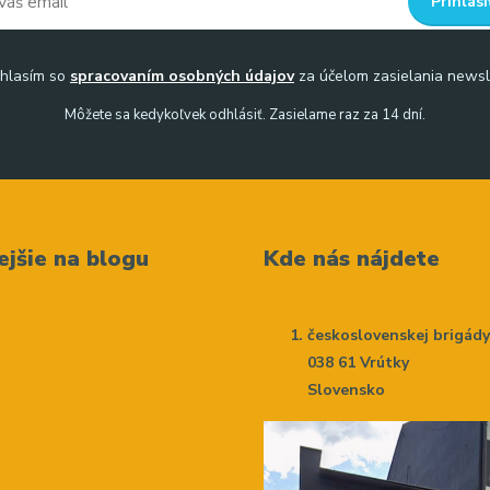
Prihlási
hlasím so
spracovaním osobných údajov
za účelom zasielania newsl
Môžete sa kedykoľvek odhlásiť. Zasielame raz za 14 dní.
ejšie na blogu
Kde nás nájdete
československej brigád
038 61 Vrútky
Slovensko