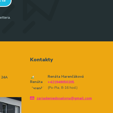
ť sa
ettera.
Kontakty
Renáta Harenčáková
y 24A
+421948050205
(Po-Pia, 8-16 hod.)
zariadeniedosalonu@gmail.com